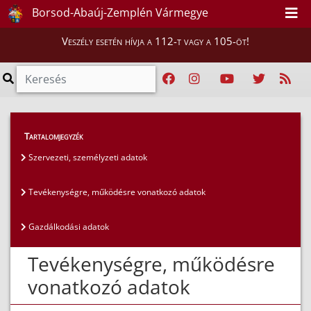
Borsod-Abaúj-Zemplén Vármegye
Veszély esetén hívja a 112-t vagy a 105-öt!
Közérdekű adatok
>
Általános közzétételi lista
>
Tartalomjegyzék
Tevékenységre, működésre vonatkozó adatok
Szervezeti, személyzeti adatok
Tevékenységre, működésre vonatkozó adatok
Gazdálkodási adatok
Tevékenységre, működésre
vonatkozó adatok