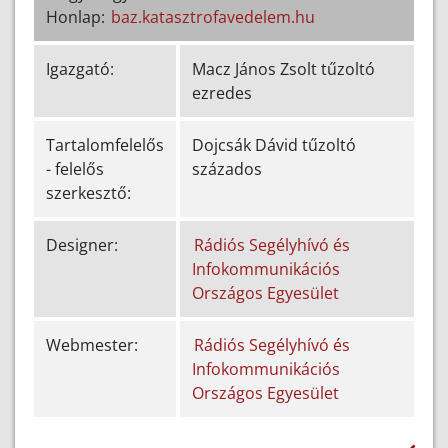
Honlap:
baz.katasztrofavedelem.hu
Igazgató:
Macz János Zsolt tűzoltó
ezredes
Tartalomfelelős
Dojcsák Dávid tűzoltó
- felelős
százados
szerkesztő:
Designer:
Rádiós Segélyhívó és
Infokommunikációs
Országos Egyesület
Webmester:
Rádiós Segélyhívó és
Infokommunikációs
Országos Egyesület