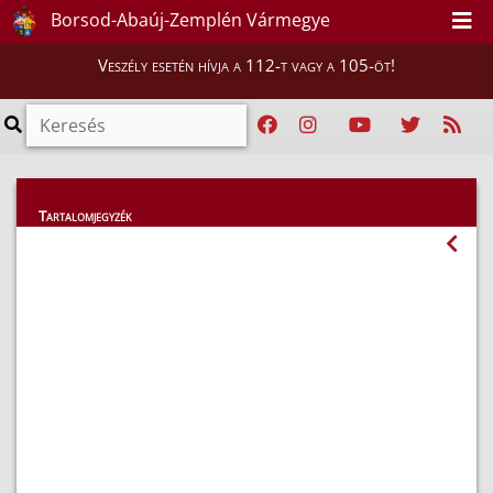
Borsod-Abaúj-Zemplén Vármegye
Veszély esetén hívja a 112-t vagy a 105-öt!
Hatósági ügyek
Tartalomjegyzék