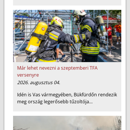
Már lehet nevezni a szeptemberi TFA
versenyre
2026. augusztus 04.
Idén is Vas vármegyében, Bükfürdőn rendezik
meg ország legerősebb tűzoltója…