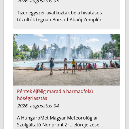
2026. augusztus 05.
Tizenegyszer avatkoztak be a hivatásos
tűzoltók tegnap Borsod-Abaúj-Zemplén…
Péntek éjfélig marad a harmadfokú
hőségriasztás
2026. augusztus 04.
A HungaroMet Magyar Meteorológiai
Szolgáltató Nonprofit Zrt. előrejelzése…