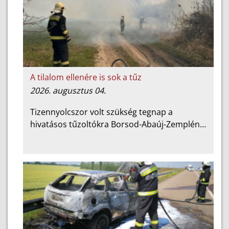
A tilalom ellenére is sok a tűz
2026. augusztus 04.
Tizennyolcszor volt szükség tegnap a
hivatásos tűzoltókra Borsod-Abaúj-Zemplén…