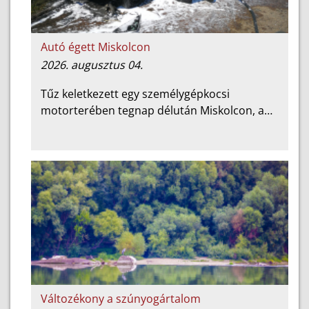
Autó égett Miskolcon
2026. augusztus 04.
Tűz keletkezett egy személygépkocsi
motorterében tegnap délután Miskolcon, a…
Változékony a szúnyogártalom