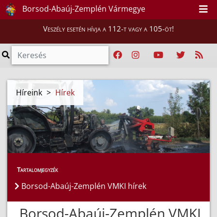
Borsod-Abaúj-Zemplén Vármegye
Veszély esetén hívja a 112-t vagy a 105-öt!
Híreink
>
Hírek
Tartalomjegyzék
Borsod-Abaúj-Zemplén VMKI hírek
Borsod-Abaúj-Zemplén VMKI