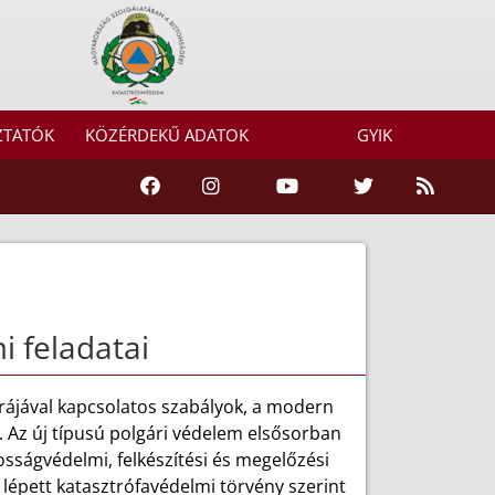
ZTATÓK
KÖZÉRDEKŰ ADATOK
GYIK
i feladatai
úrájával kapcsolatos szabályok, a modern
. Az új típusú polgári védelem elsősorban
sságvédelmi, felkészítési és megelőzési
a lépett katasztrófavédelmi törvény szerint