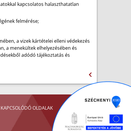
zatokkal kapcsolatos halaszthatatlan
ségének felmérése;
ben, a vizek kártételei elleni védekezés
an, a menekültek elhelyezésében és
ődésekből adódó tájékoztatás és
KAPCSOLÓDÓ OLDALAK