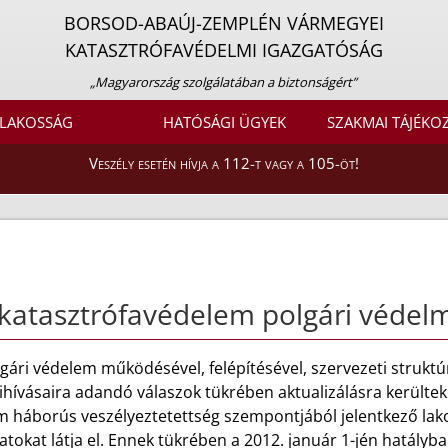
BORSOD-ABAÚJ-ZEMPLÉN VÁRMEGYEI
KATASZTRÓFAVÉDELMI IGAZGATÓSÁG
„Magyarország szolgálatában a biztonságért”
LAKOSSÁG
HATÓSÁGI ÜGYEK
SZAKMAI TÁJÉKO
Veszély esetén hívja a 112-t vagy a 105-öt!
katasztrófavédelem polgári védelm
gári védelem működésével, felépítésével, szervezeti strukt
ihívásaira adandó válaszok tükrében aktualizálásra kerültek
m háborús veszélyeztetettség szempontjából jelentkező lako
atokat látja el. Ennek tükrében a 2012. január 1-jén hatályb