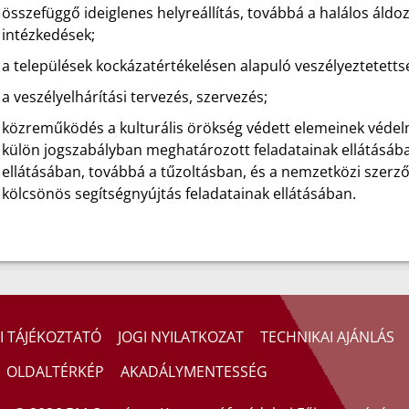
összefüggő ideiglenes helyreállítás, továbbá a halálos áldo
intézkedések;
a települések kockázatértékelésen alapuló veszélyeztetett
a veszélyelhárítási tervezés, szervezés;
közreműködés a kulturális örökség védett elemeinek védelmé
külön jogszabályban meghatározott feladatainak ellátásáb
ellátásában, továbbá a tűzoltásban, és a nemzetközi szerz
kölcsönös segítségnyújtás feladatainak ellátásában.
I TÁJÉKOZTATÓ
JOGI NYILATKOZAT
TECHNIKAI AJÁNLÁS
OLDALTÉRKÉP
AKADÁLYMENTESSÉG