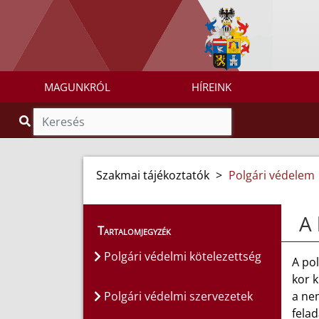
MAGUNKRÓL
HÍREINK
Szakmai tájékoztatók
>
Polgári védelem
A 
Tartalomjegyzék
Polgári védelmi kötelezettség
A pol
kor k
Polgári védelmi szervezetek
a ne
felad