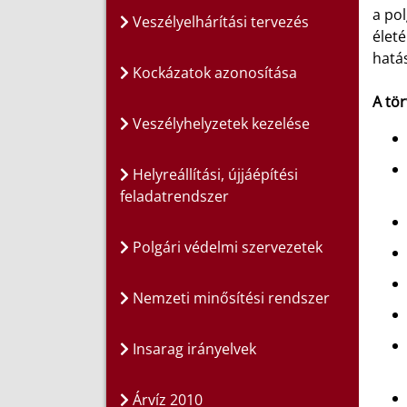
a pol
Veszélyelhárítási tervezés
életé
hatá
Kockázatok azonosítása
A tör
Veszélyhelyzetek kezelése
Helyreállítási, újjáépítési
feladatrendszer
Polgári védelmi szervezetek
Nemzeti minősítési rendszer
Insarag irányelvek
Árvíz 2010