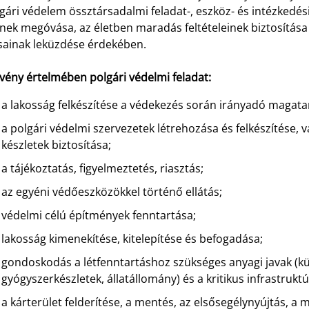
gári védelem össztársadalmi feladat-, eszköz- és intézkedés
nek megóvása, az életben maradás feltételeinek biztosítása 
sainak leküzdése érdekében.
vény értelmében polgári védelmi feladat:
a lakosság felkészítése a védekezés során irányadó magatar
a polgári védelmi szervezetek létrehozása és felkészítése
készletek biztosítása;
a tájékoztatás, figyelmeztetés, riasztás;
az egyéni védőeszközökkel történő ellátás;
védelmi célú építmények fenntartása;
lakosság kimenekítése, kitelepítése és befogadása;
gondoskodás a létfenntartáshoz szükséges anyagi javak (kül
gyógyszerkészletek, állatállomány) és a kritikus infrastrukt
a kárterület felderítése, a mentés, az elsősegélynyújtás, a m