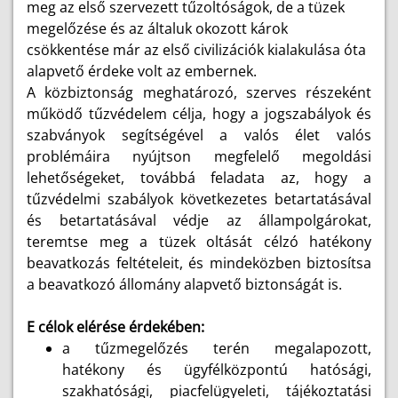
meg az első szervezett tűzoltóságok, de a tüzek
megelőzése és az általuk okozott károk
csökkentése már az első civilizációk kialakulása óta
alapvető érdeke volt az embernek.
A közbiztonság meghatározó, szerves részeként
működő tűzvédelem célja, hogy a jogszabályok és
szabványok segítségével a valós élet valós
problémáira nyújtson megfelelő megoldási
lehetőségeket, továbbá feladata az, hogy a
tűzvédelmi szabályok következetes betartatásával
és betartatásával védje az állampolgárokat,
teremtse meg a tüzek oltását célzó hatékony
beavatkozás feltételeit, és mindeközben biztosítsa
a beavatkozó állomány alapvető biztonságát is.
E célok elérése érdekében:
a tűzmegelőzés terén megalapozott,
hatékony és ügyfélközpontú hatósági,
szakhatósági, piacfelügyeleti, tájékoztatási