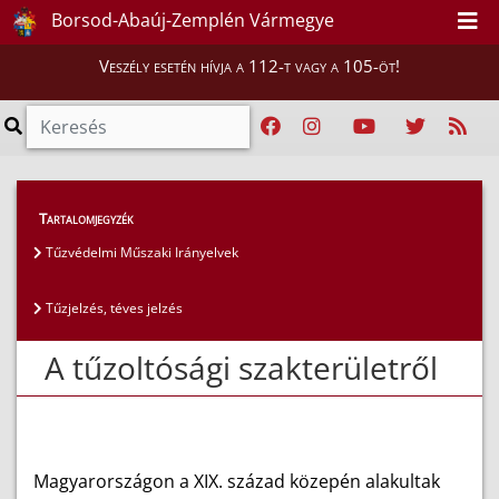
Borsod-Abaúj-Zemplén Vármegye
Veszély esetén hívja a 112-t vagy a 105-öt!
Szakmai tájékoztatók
>
Tűzvédelem
Tartalomjegyzék
Tűzvédelmi Műszaki Irányelvek
Tűzjelzés, téves jelzés
A tűzoltósági szakterületről
Magyarországon a XIX. század közepén alakultak