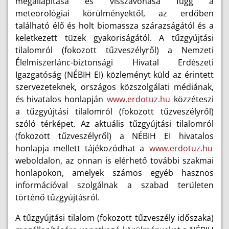
megállapítása és visszavonása függ a
meteorológiai körülményektől, az erdőben
található élő és holt biomassza szárazságától és a
keletkezett tüzek gyakoriságától. A tűzgyújtási
tilalomról (fokozott tűzveszélyről) a Nemzeti
Élelmiszerlánc-biztonsági Hivatal Erdészeti
Igazgatóság (NÉBIH EI) közleményt küld az érintett
szervezeteknek, országos közszolgálati médiának,
és hivatalos honlapján
www.erdotuz.hu
közzéteszi
a tűzgyújtási tilalomról (fokozott tűzveszélyről)
szóló térképet. Az aktuális tűzgyújtási tilalomról
(fokozott tűzveszélyről) a NÉBIH EI hivatalos
honlapja mellett tájékozódhat a
www.erdotuz.hu
weboldalon, az onnan is elérhető további szakmai
honlapokon, amelyek számos egyéb hasznos
információval szolgálnak a szabad területen
történő tűzgyújtásról.
A tűzgyújtási tilalom (fokozott tűzveszély időszaka)