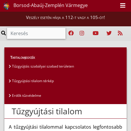
Borsod-Abaúj-Zemplén Vármegye
Veszély esetén hívja a 112-t vagy a 105-öt!
Lakosság
>
Tűzgyújtási tilalom
Tartalomjegyzék
Tűzgyújtás szabályai szabad területen
Tűzgyújtási tilalom térkép
Erdők tűzvédelme
Tűzgyújtási tilalom
A tűzgyújtási tilalommal kapcsolatos legfontosabb