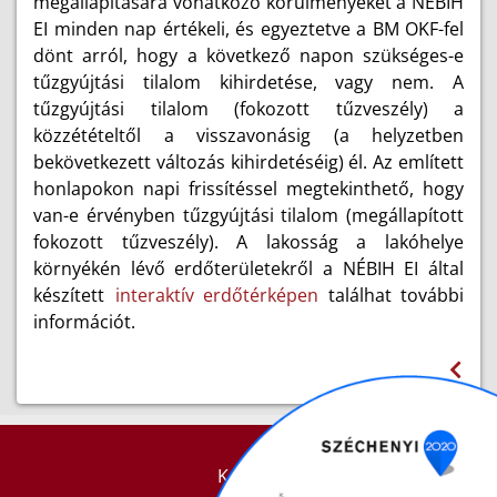
megállapítására vonatkozó körülményeket a NÉBIH
EI minden nap értékeli, és egyeztetve a BM OKF-fel
dönt arról, hogy a következő napon szükséges-e
tűzgyújtási tilalom kihirdetése, vagy nem. A
tűzgyújtási tilalom (fokozott tűzveszély) a
közzétételtől a visszavonásig (a helyzetben
bekövetkezett változás kihirdetéséig) él. Az említett
honlapokon napi frissítéssel megtekinthető, hogy
van-e érvényben tűzgyújtási tilalom (megállapított
fokozott tűzveszély). A lakosság a lakóhelye
környékén lévő erdőterületekről a NÉBIH EI által
készített
interaktív erdőtérképen
találhat további
információt.
KAPCSOLAT