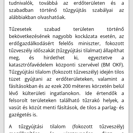
tudnivalók, továbbá az erdőterületen és a
szabadban történő tűzgyújtás szabályai az
alábbiakban olvashatóak.
Tűzesetek szabad területen történő
bekövetkezésének nagyobb kockázata esetén, az
erdőgazdálkodásért felelős miniszter, fokozott
tűzveszély időszakát (tűzgyújtási tilalmat) állapíthat
meg, és hirdethet ki, egyeztetve a
katasztrófavédelem központi szervével (BM OKF).
Tűzgyújtási tilalom (fokozott tűzveszély) idején tilos
tüzet gyújtani az erdőterületeken, valamint a
fásításokban és az ezek 200 méteres körzetén belül
lévő külterületi ingatlanokon. Ide értendők a
felsorolt területeken található tűzrakó helyek, a
vasút és közút menti fásítások, de tilos a parlag- és
gazégetés is.
A tűzgyújtási tilalom (fokozott tűzveszély)