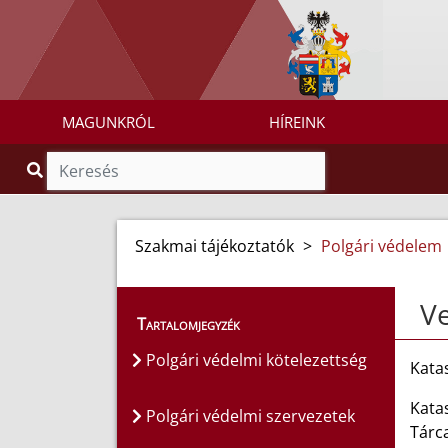
MAGUNKRÓL
HÍREINK
Szakmai tájékoztatók
>
Polgári védelem
Ve
Tartalomjegyzék
Polgári védelmi kötelezettség
Kata
Kata
Polgári védelmi szervezetek
Tárc