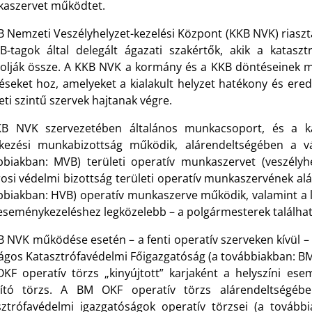
aszervet működtet.
B Nemzeti Veszélyhelyzet-kezelési Központ (KKB NVK) riasztá
B-tagok által delegált ágazati szakértők, akik a katasztr
olják össze. A KKB NVK a kormány és a KKB döntéseinek me
éseket hoz, amelyeket a kialakult helyzet hatékony és er
eti szintű szervek hajtanak végre.
B NVK szervezetében általános munkacsoport, és a kat
kezési munkabizottság működik, alárendeltségében a vá
bbiakban: MVB) területi operatív munkaszervet (veszélyh
rosi védelmi bizottság területi operatív munkaszervének alá
bbiakban: HVB) operatív munkaszerve működik, valamint a l
 eseménykezeléshez legközelebb – a polgármesterek találha
B NVK működése esetén – a fenti operatív szerveken kívül – 
ágos Katasztrófavédelmi Főigazgatóság (a továbbiakban: BM 
KF operatív törzs „kinyújtott” karjaként a helyszíni esem
yító törzs. A BM OKF operatív törzs alárendeltségé
sztrófavédelmi igazgatóságok operatív törzsei (a további