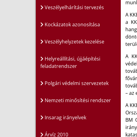
munk
Veszélyelhárítási tervezés
A KK
a KK
Kockázatok azonosítása
hang
dönt
Veszélyhelyzetek kezelése
terül
A KK
Helyreállítási, újjáépítési
véde
feladatrendszer
tová
fővá
Polgári védelmi szervezetek
tová
– az
Nemzeti minősítési rendszer
A KK
Orsz
Insarag irányelvek
BM O
irán
Árvíz 2010
kata