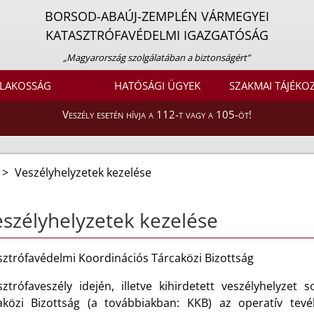
BORSOD-ABAÚJ-ZEMPLÉN VÁRMEGYEI
KATASZTRÓFAVÉDELMI IGAZGATÓSÁG
„Magyarország szolgálatában a biztonságért”
LAKOSSÁG
HATÓSÁGI ÜGYEK
SZAKMAI TÁJÉKO
Veszély esetén hívja a 112-t vagy a 105-öt!
>
Veszélyhelyzetek kezelése
szélyhelyzetek kezelése
sztrófavédelmi Koordinációs Tárcaközi Bizottság
sztrófaveszély idején, illetve kihirdetett veszélyhelyzet
aközi Bizottság (a továbbiakban: KKB) az operatív tevé