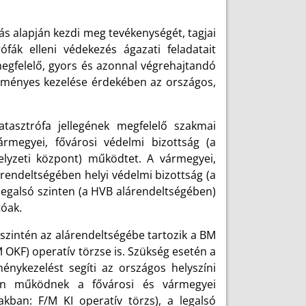
s alapján kezdi meg tevékenységét, tagjai
ófák elleni védekezés ágazati feladatait
gfelelő, gyors és azonnal végrehajtandó
edményes kezelése érdekében az országos,
asztrófa jellegének megfelelő szakmai
rmegyei, fővárosi védelmi bizottság (a
elyzeti központ) működtet. A vármegyei,
rendeltségében helyi védelmi bizottság (a
egalsó szinten (a HVB alárendeltségében)
tóak.
szintén az alárendeltségébe tartozik a BM
OKF) operatív törzse is. Szükség esetén a
énykezelést segíti az országos helyszíni
ben működnek a fővárosi és vármegyei
akban: F/M KI operatív törzs), a legalsó