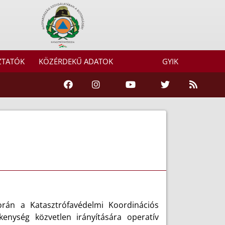
ZTATÓK
KÖZÉRDEKŰ ADATOK
GYIK
 során a Katasztrófavédelmi Koordinációs
kenység közvetlen irányítására operatív