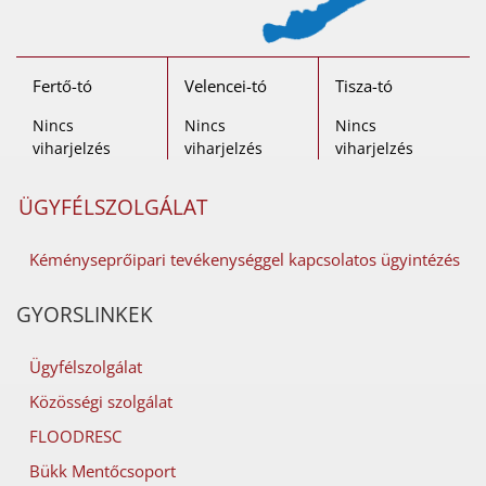
Fertő-tó
Velencei-tó
Tisza-tó
Nincs
Nincs
Nincs
viharjelzés
viharjelzés
viharjelzés
ÜGYFÉLSZOLGÁLAT
Kéményseprőipari tevékenységgel kapcsolatos ügyintézés
GYORSLINKEK
Ügyfélszolgálat
Közösségi szolgálat
FLOODRESC
Bükk Mentőcsoport