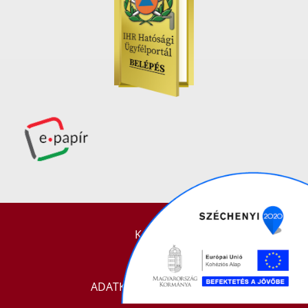
KAPCSOLAT
IMPRESSZUM
ADATKEZELÉSI TÁJÉKOZTATÓ