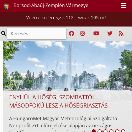
KATASZTRÓFAVÉDELEM - 124.
Borsod-Abaúj-Zemplén Vármegye
ELEKTRONIKUS LAPSZÁM
Veszély esetén hívja a 112-t vagy a 105-öt!
A BM Országos Katasztrófavédelmi Főigazgatóság t
polgári védelmi és iparbiztonsági magazinja