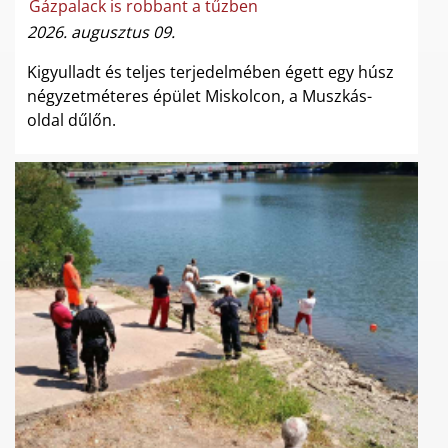
Gázpalack is robbant a tűzben
2026. augusztus 09.
Kigyulladt és teljes terjedelmében égett egy húsz
négyzetméteres épület Miskolcon, a Muszkás-
oldal dűlőn.