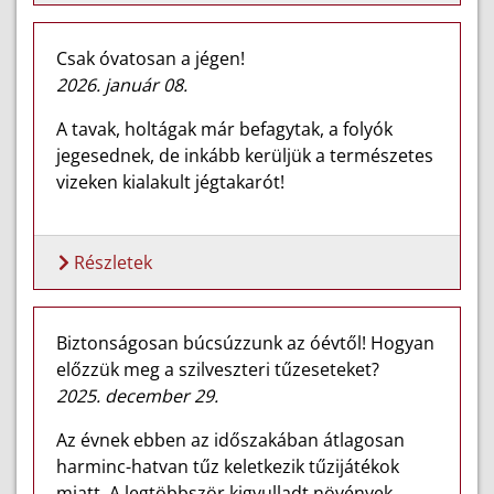
Csak óvatosan a jégen!
2026. január 08.
A tavak, holtágak már befagytak, a folyók
jegesednek, de inkább kerüljük a természetes
vizeken kialakult jégtakarót!
Részletek
Biztonságosan búcsúzzunk az óévtől! Hogyan
előzzük meg a szilveszteri tűzeseteket?
2025. december 29.
Az évnek ebben az időszakában átlagosan
harminc-hatvan tűz keletkezik tűzijátékok
miatt. A legtöbbször kigyulladt növények,