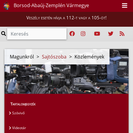
Borsod-Abaúj-Zemplén Vármegye
Veszély esetén hívja a 112-t vagy a 105-öt!
Magunkról
>
Sajtószoba
>
Közlemények
Tartalomjegyzék
Szóvivő
Videotár