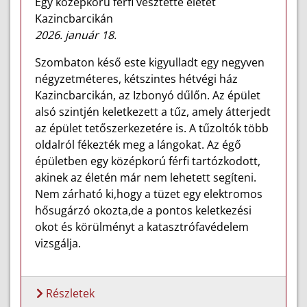
Egy középkorú férfi vesztette életét
Kazincbarcikán
2026. január 18.
Szombaton késő este kigyulladt egy negyven
négyzetméteres, kétszintes hétvégi ház
Kazincbarcikán, az Izbonyó dűlőn. Az épület
alsó szintjén keletkezett a tűz, amely átterjedt
az épület tetőszerkezetére is. A tűzoltók több
oldalról fékezték meg a lángokat. Az égő
épületben egy középkorú férfi tartózkodott,
akinek az életén már nem lehetett segíteni.
Nem zárható ki,hogy a tüzet egy elektromos
hősugárzó okozta,de a pontos keletkezési
okot és körülményt a katasztrófavédelem
vizsgálja.
Részletek