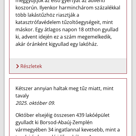
meggyújtjuk az első gyertyát az adventi
koszorún. Ilyenkor harminchárom százalékkal
több lakástűzhöz riasztják a
katasztrófavédelem tűzoltóegységeit, mint
máskor. Egy átlagos napon 18 otthon gyullad
ki, advent idején ez a szám megemelkedik,
akár óránként kigyullad egy lakóház.
Részletek
Kétszer annyian haltak meg tűz miatt, mint
tavaly
2025. október 09.
Október elsejéig összesen 439 lakóépület
gyulladt ki Borsod-Abaúj-Zemplén
vármegyében 34 ingatlannal kevesebb, mint a