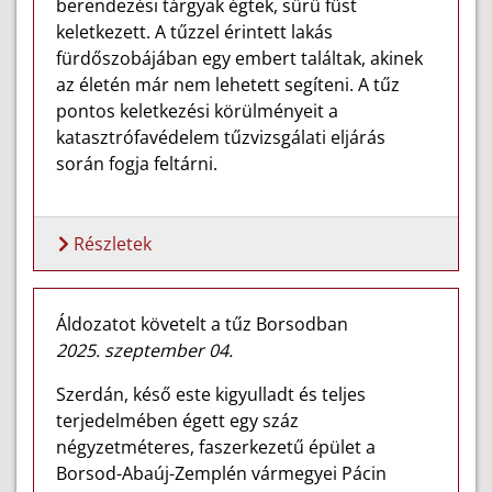
berendezési tárgyak égtek, sűrű füst
keletkezett. A tűzzel érintett lakás
fürdőszobájában egy embert találtak, akinek
az életén már nem lehetett segíteni. A tűz
pontos keletkezési körülményeit a
katasztrófavédelem tűzvizsgálati eljárás
során fogja feltárni.
Részletek
Áldozatot követelt a tűz Borsodban
2025. szeptember 04.
Szerdán, késő este kigyulladt és teljes
terjedelmében égett egy száz
négyzetméteres, faszerkezetű épület a
Borsod-Abaúj-Zemplén vármegyei Pácin