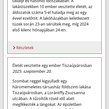
tavalyi év hasonló időszakában. A
lakástüzekben 10 ember vesztette életét, az
áldozatok száma 5-el haladja meg az egy
évvel ezelőttit. A lakóházakban keletkezett
tüzek során 23-an sérültek meg, míg 2024
első kilenc hónapjában 24-en.
Részletek
Életét vesztette egy ember Tiszaújvárosban
2025. szeptember 20.
Szombat reggel kigyulladt egy
háromemeletes társasház földszinti lakása
Tiszaújvárosban, a Lorántffy Zsuzsanna
utcában. A tűzoltók rövid idő alatt
megfékezték a lángokat. Az épületben