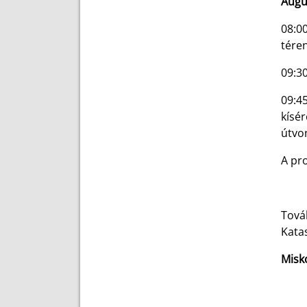
Augu
08:00
téren
09:30
09:4
kísé
útvon
A pr
Tová
Kata
Misko