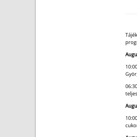
Tájé
prog
Augu
10:0
Györg
06:3
telje
Augu
10:0
cukor