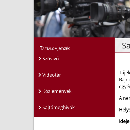
S
Tartalomjegyzék
Szóvivő
Tájé
Videotár
Bajn
egyé
Közlemények
A ne
Sajtómeghívók
Hely
Ideje