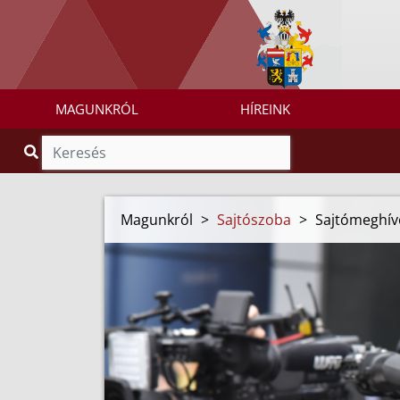
MAGUNKRÓL
HÍREINK
Magunkról
>
Sajtószoba
>
Sajtómeghív