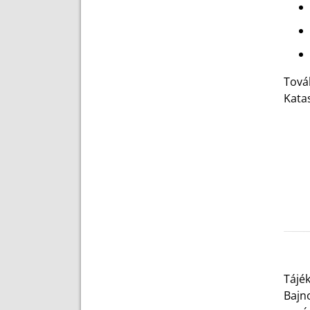
Tová
Kata
Tájé
Bajn