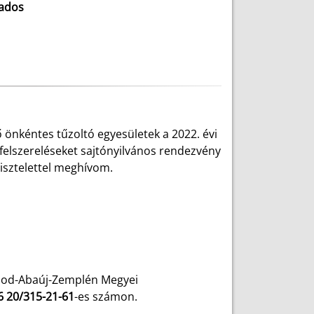
zados
nkéntes tűzoltó egyesületek a 2022. évi
felszereléseket sajtónyilvános rendezvény
isztelettel meghívom.
rsod-Abaúj-Zemplén Megyei
6 20/315-21-61
-es számon.