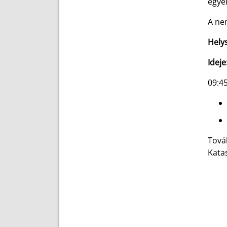
egyé
A ne
Hely
Ideje
09:4
Tová
Kata