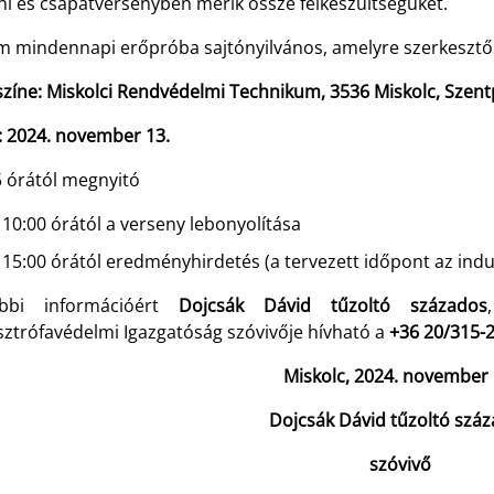
ni és csapatversenyben mérik össze felkészültségüket.
m mindennapi erőpróba sajtónyilvános, amelyre szerkesztős
színe:
Miskolci Rendvédelmi Technikum
, 3536 Miskolc,
Szent
: 2024. november 13.
5 órától megnyitó
10:00 órától a verseny lebonyolítása
15:00 órától eredményhirdetés (a tervezett időpont az indu
bbi információért
Dojcsák Dávid tűzoltó százados
sztrófavédelmi Igazgatóság szóvivője hívható a
+36 20/315-
Miskolc, 2024. november 
Dojcsák Dávid tűzoltó szá
szóvivő