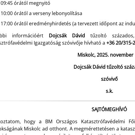
09:45 órától megnyitó
10:00 órától a verseny lebonyolítása
17:00 órától eredményhirdetés (a tervezett időpont az indu
bbi információért
Dojcsák Dávid
tűzoltó százados,
sztrófavédelmi Igazgatóság szóvivője hívható a
+36 20/315-
Miskolc, 2025. november 
Dojcsák Dávid tűzoltó szá
szóvivő
s.k.
SAJTÓMEGHÍVÓ
koztatom, hogy a
BM Országos Katasztrófavédelmi Fői
okságának Miskolc ad otthont. A megmérettetésen a kataszt