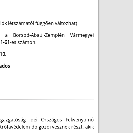
lók létszámától függően változhat)
 a Borsod-Abaúj-Zemplén Vármegyei
21-61
-es számon.
10.
zados
gazgatóság
idei Országos Fekvenyomó
rófavédelem dolgozói vesznek részt, akik