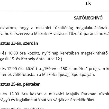
s.k.
SAJTÓMEGHÍVÓ
koztatom, hogy a miskolci tűzoltóság megalakulásának
ramokat szervez a Miskolci Hivatásos Tűzoltó-parancsnoksá
sztus 23-án, szerdán
0 és 16:00 óra között, nyílt nap keretében megtekinthető
y út 15. és Kerpely Antal utca 12.)
0 és 12:00 óra között a „150 év – 150 kilométer” program k
sítenek váltófutásban a Miskolci Ifjúsági Sportpályán.
sztus 25-én, pénteken
0 és 15:00 óra között a miskolci Majális Parkban tűzol
ágyú és foglalkoztató sátrak várják az érdeklődőket!