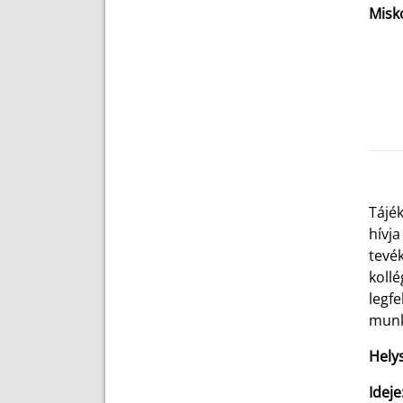
Misk
Tájé
hívj
tevé
kollé
legfe
munka
Helys
Ideje