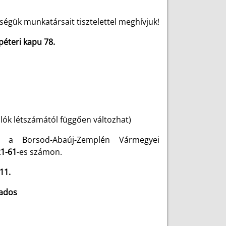
égük munkatársait tisztelettel meghívjuk!
péteri kapu 78.
lók létszámától függően változhat)
, a Borsod-Abaúj-Zemplén Vármegyei
21-61
-es számon.
11.
zados