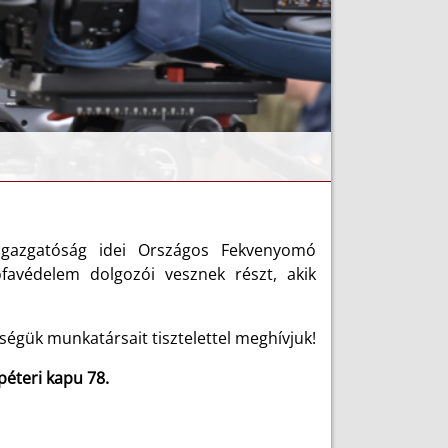
gazgatóság
idei Országos Fekvenyomó
favédelem dolgozói vesznek részt, akik
égük munkatársait tisztelettel meghívjuk!
péteri kapu 78.