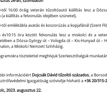
sztus 26-án, szombaton
-tól 16:00 óráig veterán tűzoltóautó kiállítás lesz a Dózs
 (a kiállítás a felvonulás idejében szünetel).
-tól emléktábla avatás és koszorúzás a kopjafánál (Szent Fló
5 és10:15 óra között felvonulás lesz a miskolci és a vete
retében a Dózsa György út – Vologda út – Kis-Hunyad út – H
alon, a Miskolci Nemzeti Színházig.
ogramokra tisztelettel meghívjuk Szerkesztőségük munkatár
bbi információért
Dojcsák Dávid tűzoltó százados
, a Borso
sztrófavédelmi Igazgatóság szóvivője hívható a
+36 20/315-
lc, 2023. augusztus 22.