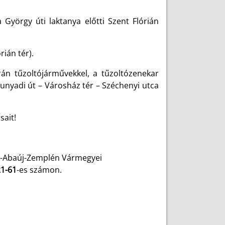
a György úti laktanya előtti Szent Flórián
rián tér).
rán tűzoltójárművekkel, a tűzoltózenekar
unyadi út – Városház tér – Széchenyi utca
sait!
d-Abaúj-Zemplén Vármegyei
21-61
-es számon.