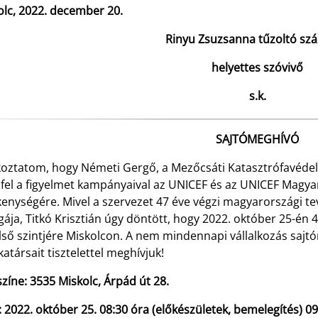
olc, 2022. december 20.
Rinyu Zsuzsanna tűzoltó sz
helyettes szóvivő
s.k.
SAJTÓMEGHÍVÓ
koztatom, hogy Németi Gergő, a Mezőcsáti Katasztrófavéde
a fel a figyelmet kampányaival az UNICEF és az UNICEF Magy
kenységére. Mivel a szervezet 47 éve végzi magyarországi te
gája, Titkó Krisztián úgy döntött, hogy 2022. október 25-én 4
lső szintjére Miskolcon. A nem mindennapi vállalkozás sajt
társait tisztelettel meghívjuk!
zíne: 3535 Miskolc, Árpád út 28.
: 2022. október 25. 08:30 óra (előkészületek, bemelegítés) 09