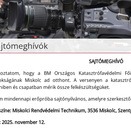
ajtómeghívók
SAJTÓMEGHÍVÓ
koztatom, hogy a
BM Országos Katasztrófavédelmi Fői
okságának Miskolc ad otthont. A versenyen a katasztró
niben és csapatban mérik össze felkészültségüket.
m mindennapi erőpróba sajtónyilvános, amelyre szerkesztős
színe:
Miskolci Rendvédelmi Technikum
, 3536 Miskolc,
Szent
: 2025. november 12.