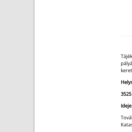
Tájé
pály
kere
Hely
3525
Ideje
Tová
Kata