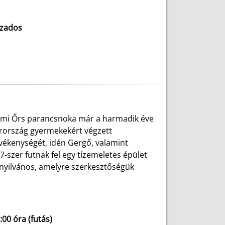
ázados
lmi Őrs parancsnoka már a harmadik éve
arország gyermekekért végzett
vékenységét, idén Gergő, valamint
7-szer futnak fel egy tízemeletes épület
ónyilvános, amelyre szerkesztőségük
:00 óra (futás)