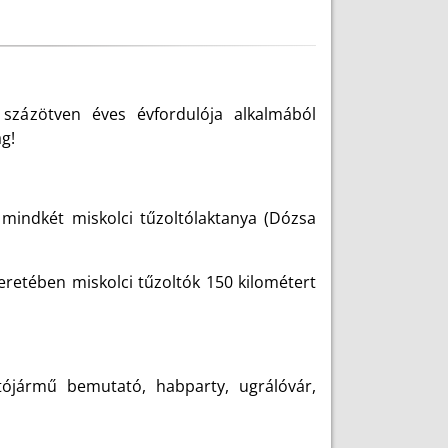
 százötven éves évfordulója alkalmából
g!
 mindkét miskolci tűzoltólaktanya (Dózsa
eretében miskolci tűzoltók 150 kilométert
tójármű bemutató, habparty, ugrálóvár,