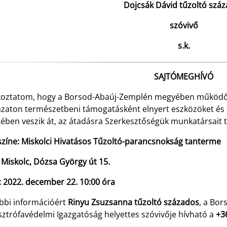
Dojcsák Dávid tűzoltó szá
szóvivő
s.k.
SAJTÓMEGHÍVÓ
koztatom, hogy a Borsod-Abaúj-Zemplén megyében működő ö
ázaton természetbeni támogatásként elnyert eszközöket és 
tében veszik át, az átadásra Szerkesztőségük munkatársait t
színe: Miskolci Hivatásos Tűzoltó-parancsnokság tanterme
 Miskolc, Dózsa György út 15.
: 2022. december 22. 10:00 óra
bbi információért
Rinyu Zsuzsanna tűzoltó százados
, a Bo
sztrófavédelmi Igazgatóság helyettes szóvivője hívható a
+3