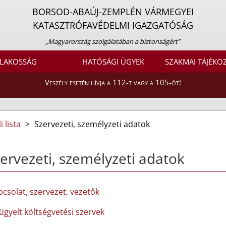
BORSOD-ABAÚJ-ZEMPLÉN VÁRMEGYEI
KATASZTRÓFAVÉDELMI IGAZGATÓSÁG
„Magyarország szolgálatában a biztonságért”
LAKOSSÁG
HATÓSÁGI ÜGYEK
SZAKMAI TÁJÉKO
Veszély esetén hívja a 112-t vagy a 105-öt!
 lista
>
Szervezeti, személyzeti adatok
ervezeti, személyzeti adatok
pcsolat, szervezet, vezetők
lügyelt költségvetési szervek