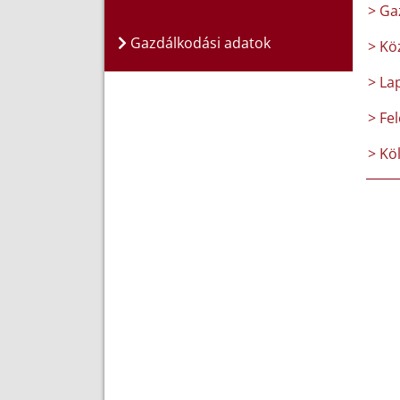
> Ga
Gazdálkodási adatok
> Kö
> La
> Fel
> Kö