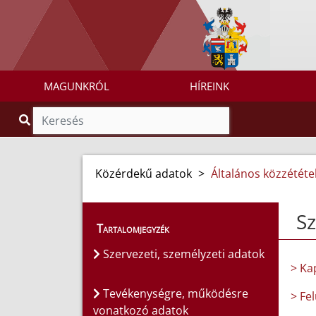
MAGUNKRÓL
HÍREINK
Közérdekű adatok
>
Általános közzétételi
Sz
Tartalomjegyzék
Szervezeti, személyzeti adatok
> Ka
Tevékenységre, működésre
> Fe
vonatkozó adatok