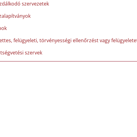
zdálkodó szervezetek
zalapítványok
pok
ettes, felügyeleti, törvényességi ellenőrzést vagy felügyelet
ltségvetési szervek