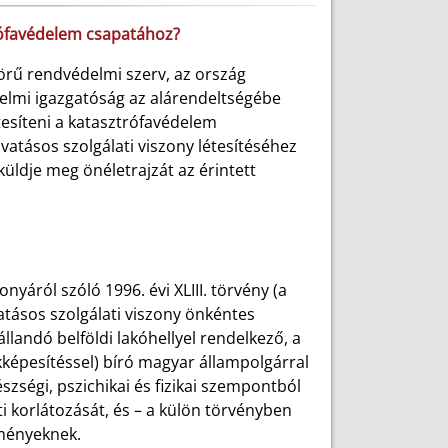
trófavédelem csapatához?
rű rendvédelmi szerv, az ország
elmi igazgatóság az alárendeltségébe
tesíteni a katasztrófavédelem
vatásos szolgálati viszony létesítéséhez
ldje meg önéletrajzát az érintett
nyáról szóló 1996. évi XLIII. törvény (a
vatásos szolgálati viszony önkéntes
állandó belföldi lakóhellyel rendelkező, a
kképesítéssel) bíró magyar állampolgárral
gészségi, pszichikai és fizikai szempontból
i korlátozását, és – a külön törvényben
lményeknek.