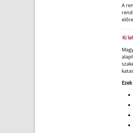
A ren
rend
előre
Ki le
Magy
alapí
szake
kata
Ezek 