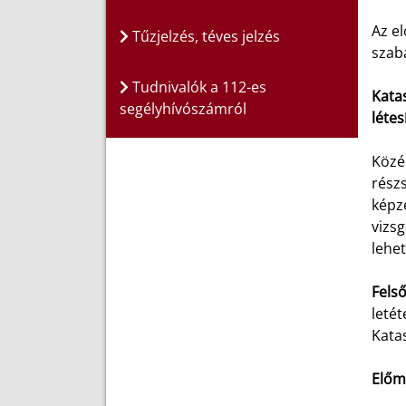
Az el
Tűzjelzés, téves jelzés
szaba
Tudnivalók a 112-es
Katas
segélyhívószámról
létes
Közép
részs
képzé
vizs
lehet
Fels
leté
Kata
Előm