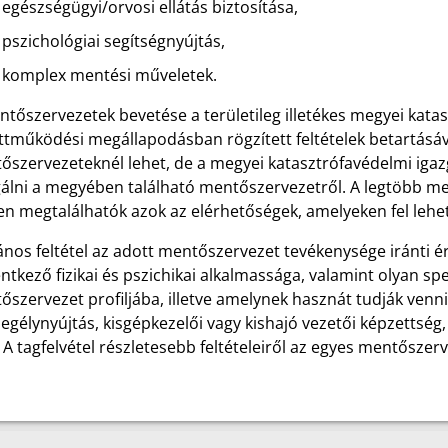
egészségügyi/orvosi ellátás biztosítása,
pszichológiai segítségnyújtás,
komplex mentési műveletek.
tőszervezetek bevetése a területileg illetékes megyei kata
tműködési megállapodásban rögzített feltételek betartásával
őszervezeteknél lehet, de a megyei katasztrófavédelmi igaz
gálni a megyében található mentőszervezetről. A legtöbb me
n megtalálhatók azok az elérhetőségek, amelyeken fel lehet
ános feltétel az adott mentőszervezet tevékenysége iránti ér
entkező fizikai és pszichikai alkalmassága, valamint olyan spe
szervezet profiljába, illetve amelynek hasznát tudják venn
egélynyújtás, kisgépkezelői vagy kishajó vezetői képzettség,
. A tagfelvétel részletesebb feltételeiről az egyes mentőszer