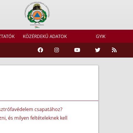
ZTATÓK
KÖZÉRDEKŰ ADATOK
GYIK
tasztrófavédelem csapatához?
ni, és milyen feltételeknek kell