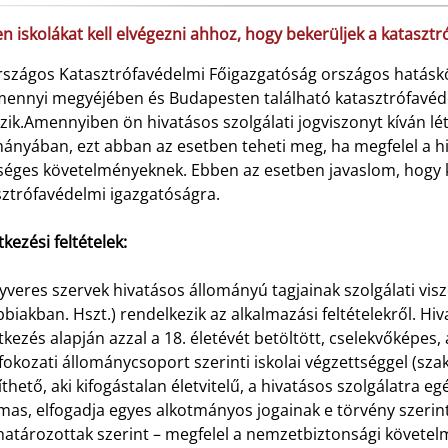
en iskolákat kell elvégezni ahhoz, hogy bekerüljek a katasz
rszágos Katasztrófavédelmi Főigazgatóság országos hatáskö
mennyi megyéjében és Budapesten található katasztrófavéd
zik.Amennyiben ön hivatásos szolgálati jogviszonyt kíván lé
ányában, ezt abban az esetben teheti meg, ha megfelel a hi
séges követelményeknek. Ebben az esetben javaslom, hogy kü
sztrófavédelmi igazgatóságra.
tkezési feltételek:
yveres szervek hivatásos állományú tagjainak szolgálati viszo
biakban. Hszt.) rendelkezik az alkalmazási feltételekről. Hi
tkezés alapján azzal a 18. életévét betöltött, cselekvőképes, 
okozati állománycsoport szerinti iskolai végzettséggel (sza
íthető, aki kifogástalan életvitelű, a hivatásos szolgálatra e
mas, elfogadja egyes alkotmányos jogainak e törvény szerint
atározottak szerint – megfelel a nemzetbiztonsági követe