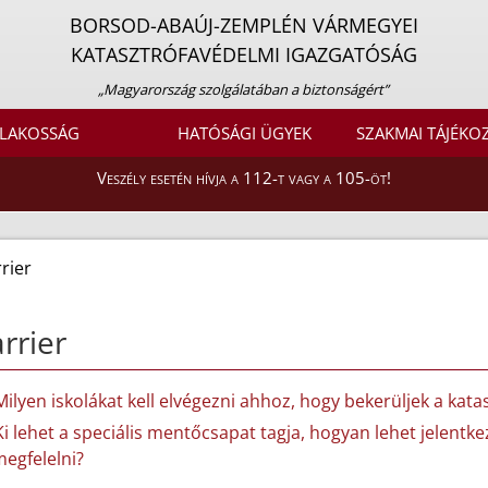
BORSOD-ABAÚJ-ZEMPLÉN VÁRMEGYEI
KATASZTRÓFAVÉDELMI IGAZGATÓSÁG
„Magyarország szolgálatában a biztonságért”
LAKOSSÁG
HATÓSÁGI ÜGYEK
SZAKMAI TÁJÉKO
Veszély esetén hívja a 112-t vagy a 105-öt!
rier
rrier
Milyen iskolákat kell elvégezni ahhoz, hogy bekerüljek a ka
Ki lehet a speciális mentőcsapat tagja, hogyan lehet jelentkez
egfelelni?