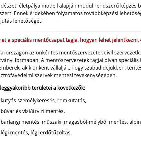
dészeti életpálya modell alapján modul rendszerű képzés bi
szert. Ennek érdekében folyamatos továbbképzési lehetősége
jutás lehetőségét.
het a speciális mentőcsapat tagja, hogyan lehet jelentkezni, 
arországon az önkéntes mentőszervezetek civil szervezetk
tványi formában. A mentőszervezetek tagjai olyan speciális 
mberek, akik önként vállalják, hogy szabadidejükben, téríté
sztrófavédelmi szervek mentési tevékenységében.
leggyakoribb területei a következők:
kutyás személykeresés, romkutatás,
búvár és vízi/árvízi mentés,
barlangi mentés, műszaki, magasból-mélyből mentés, alpin
légi mentés, légi erdőtűzoltás,