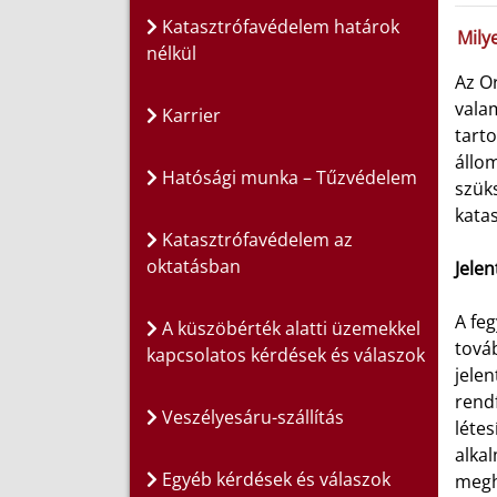
Katasztrófavédelem határok
Mily
nélkül
Az O
vala
Karrier
tarto
állom
Hatósági munka – Tűzvédelem
szük
kata
Katasztrófavédelem az
oktatásban
Jelen
A feg
A küszöbérték alatti üzemekkel
továb
kapcsolatos kérdések és válaszok
jelen
rendf
Veszélyesáru-szállítás
létes
alkal
Egyéb kérdések és válaszok
megh