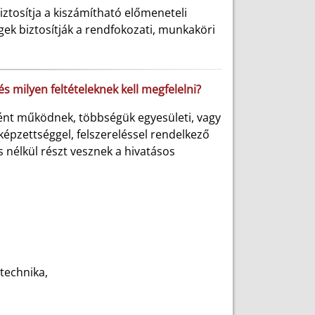
ztosítja a kiszámítható előmeneteli
k biztosítják a rendfokozati, munkaköri
és milyen feltételeknek kell megfelelni?
ént működnek, többségük egyesületi, vagy
képzettséggel, felszereléssel rendelkező
s nélkül részt vesznek a hivatásos
technika,