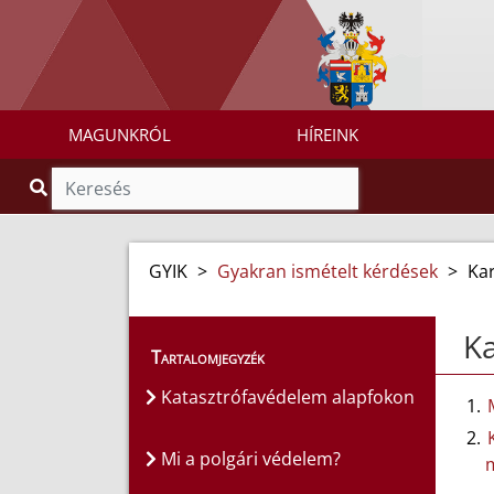
MAGUNKRÓL
HÍREINK
GYIK
>
Gyakran ismételt kérdések
>
Kar
Ka
Tartalomjegyzék
Katasztrófavédelem alapfokon
Mi a polgári védelem?
m