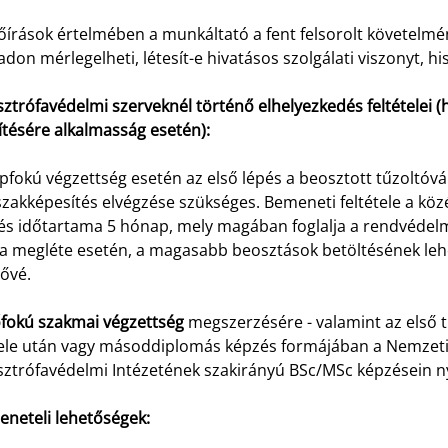
őírások értelmében a munkáltató a fent felsorolt követelmé
don mérlegelheti, létesít-e hivatásos szolgálati viszonyt, h
ztrófavédelmi szerveknél történő elhelyezkedés feltételei 
ítésére alkalmasság esetén):
fokú végzettség esetén az első lépés a beosztott tűzoltóvá v
zakképesítés elvégzése szükséges. Bemeneti feltétele a közé
s időtartama 5 hónap, mely magában foglalja a rendvédelmi 
ga megléte esetén, a magasabb beosztások betöltésének leh
ővé.
őfokú szakmai végzettség
megszerzésére - valamint az első ti
tele után vagy másoddiplomás képzés formájában a Nemzeti
sztrófavédelmi Intézetének szakirányú BSc/MSc képzésein nyí
eneteli lehetőségek: