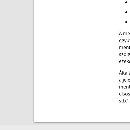
A men
együt
ment
szol
ezeke
Által
a jel
mentő
elsős
stb.)