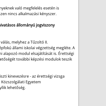
nyeknek való megfelelés esetén is
iszen nincs alkalmazási kényszer.
(hivatásos állományú jogviszony
álás, melyhez a Tűzoltó II.
pfokú állami iskolai végzettség megléte. A
alapozó modul elsajátítását is. Érettségi
etőségét további képzési modulok teszik
szti kinevezésre - az érettségi vizsga
 Közszolgálati Egyetem
lik lehetőség.