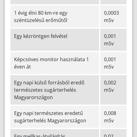
1 évig élni 80 km-re egy
0,0003
széntüzelésű erőműtől
mSv
Egy kézröntgen felvétel
0,001
mSv
Képcsöves monitor használata 1
0,001
éven át
mSv
Egy napi külső forrásból eredő
0,002
természetes sugárterhelés
mSv
Magyarországon
Egy napi természetes eredetű
0,008
sugárterhelés Magyarországon
mSv
Egy mellkas-átvilágítás
0,02