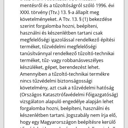
mentésről és a tűzoltóságról szóló 1996. évi
XXXI. törvény (Ttv.) 13. §-a állapít meg
követelményeket. A Ttv. 13. § (1) bekezdése
szerint forgalomba hozni, beépíteni,
használni és készenlétben tartani csak
megfelelőségi igazolással rendelkező építési
terméket, tűzvédelmi megfelelőségi
tanúsítvánnyal rendelkező tűzoltó-technikai
terméket, tűz- vagy robbanásveszélyes
készüléket, gépet, berendezést lehet.
Amennyiben a tűzoltó-technikai termékre
nincs tűzvédelmi biztonságossági
követelmény, azt csak a tűzvédelmi hatóság
(Országos Katasztrófavédelmi Főigazgatóság)
vizsgálaton alapuló engedélye alapján lehet
forgalomba hozni, beépíteni, használni és
készenlétben tartani. Jogszabály nem írja elő,
hogy egy Magyarországon beépítésre kerülő