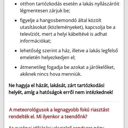
otthon tartózkodás esetén a lakás nyílászáróit
légmentesen zárjuk be;
figyelje a hangosbemondó által közölt
utasításokat (közleményeket), kapcsolja be a
televíziót, mert a helyi kábeltévé is adhat
információkat;
l
ehetőség szerint a ház, illetve a lakás legfelső
emeletén helyezkedjen el;
átmenetileg fogadja be azokat a járókelőket,
akiknek nincs hova menniük.
Ne hagyja el házát, lakását, zárt tartózkodási
helyét, amíg a hatóságok erről nem intézkednek!
A meteorológusok a legnagyobb fokú riasztást
rendelték el. Mi ilyenkor a teendőnk?