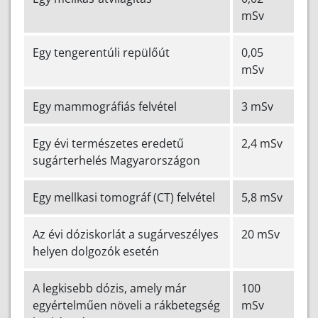
mSv
Egy tengerentúli repülőút
0,05
mSv
Egy mammográfiás felvétel
3 mSv
Egy évi természetes eredetű
2,4 mSv
sugárterhelés Magyarországon
Egy mellkasi tomográf (CT) felvétel
5,8 mSv
Az évi dóziskorlát a sugárveszélyes
20 mSv
helyen dolgozók esetén
A legkisebb dózis, amely már
100
egyértelműen növeli a rákbetegség
mSv