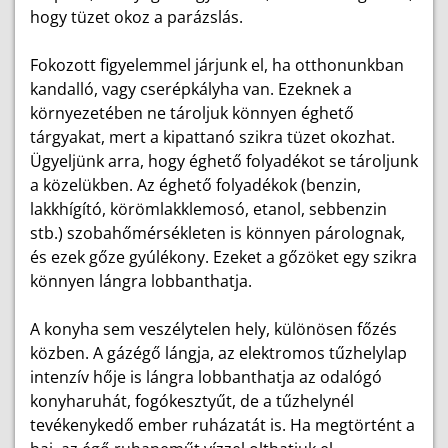
hogy tüzet okoz a parázslás.
Fokozott figyelemmel járjunk el, ha otthonunkban
kandalló, vagy cserépkályha van. Ezeknek a
környezetében ne tároljuk könnyen éghető
tárgyakat, mert a kipattanó szikra tüzet okozhat.
Ügyeljünk arra, hogy éghető folyadékot se tároljunk
a közelükben. Az éghető folyadékok (benzin,
lakkhígító, körömlakklemosó, etanol, sebbenzin
stb.) szobahőmérsékleten is könnyen párolognak,
és ezek gőze gyúlékony. Ezeket a gőzöket egy szikra
könnyen lángra lobbanthatja.
A konyha sem veszélytelen hely, különösen főzés
közben. A gázégő lángja, az elektromos tűzhelylap
intenzív hője is lángra lobbanthatja az odalógó
konyharuhát, fogókesztyűt, de a tűzhelynél
tevékenykedő ember ruházatát is. Ha megtörtént a