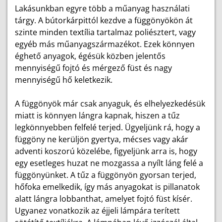
Lakásunkban egyre több a műanyag használati
tárgy. A bútorkárpittól kezdve a függönyökön át
szinte minden textília tartalmaz poliésztert, vagy
egyéb más műanyagszármazékot. Ezek könnyen
éghető anyagok, égésük közben jelentős
mennyiségű fojtó és mérgező füst és nagy
mennyiségű hő keletkezik.
A függönyök már csak anyaguk, és elhelyezkedésük
miatt is könnyen lángra kapnak, hiszen a tűz
legkönnyebben felfelé terjed. Ügyeljünk rá, hogy a
függöny ne kerüljön gyertya, mécses vagy akár
adventi koszorú közelébe, figyeljünk arra is, hogy
egy esetleges huzat ne mozgassa a nyílt láng felé a
függönyünket. A tűz a függönyön gyorsan terjed,
hőfoka emelkedik, így más anyagokat is pillanatok
alatt lángra lobbanthat, amelyet fojtó füst kísér.
Ugyanez vonatkozik az éjjeli lámpára terített