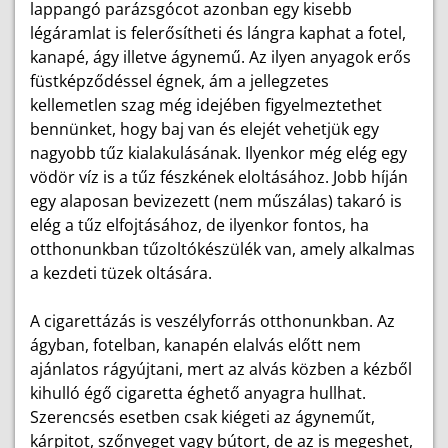
lappangó parázsgócot azonban egy kisebb
légáramlat is felerősítheti és lángra kaphat a fotel,
kanapé, ágy illetve ágynemű. Az ilyen anyagok erős
füstképződéssel égnek, ám a jellegzetes
kellemetlen szag még idejében figyelmeztethet
bennünket, hogy baj van és elejét vehetjük egy
nagyobb tűz kialakulásának. Ilyenkor még elég egy
vödör víz is a tűz fészkének eloltásához. Jobb híján
egy alaposan bevizezett (nem műszálas) takaró is
elég a tűz elfojtásához, de ilyenkor fontos, ha
otthonunkban tűzoltókészülék van, amely alkalmas
a kezdeti tüzek oltására.
A cigarettázás is veszélyforrás otthonunkban. Az
ágyban, fotelban, kanapén elalvás előtt nem
ajánlatos rágyújtani, mert az alvás közben a kézből
kihulló égő cigaretta éghető anyagra hullhat.
Szerencsés esetben csak kiégeti az ágyneműt,
kárpitot, szőnyeget vagy bútort, de az is megeshet,