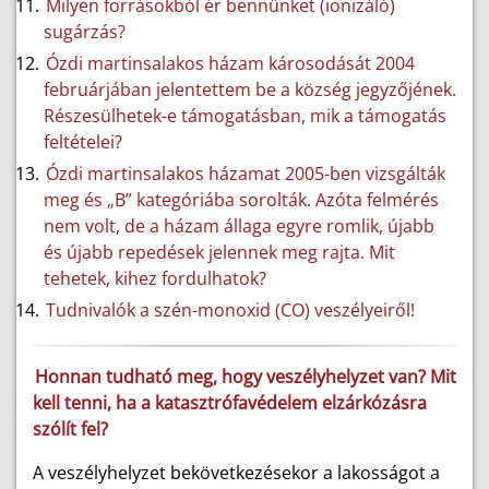
Milyen forrásokból ér bennünket (ionizáló)
sugárzás?
Ózdi martinsalakos házam károsodását 2004
februárjában jelentettem be a község jegyzőjének.
Részesülhetek-e támogatásban, mik a támogatás
feltételei?
Ózdi martinsalakos házamat 2005-ben vizsgálták
meg és „B” kategóriába sorolták. Azóta felmérés
nem volt, de a házam állaga egyre romlik, újabb
és újabb repedések jelennek meg rajta. Mit
tehetek, kihez fordulhatok?
Tudnivalók a szén-monoxid (CO) veszélyeiről!
Honnan tudható meg, hogy veszélyhelyzet van? Mit
kell tenni, ha a katasztrófavédelem elzárkózásra
szólít fel?
A veszélyhelyzet bekövetkezésekor a lakosságot a