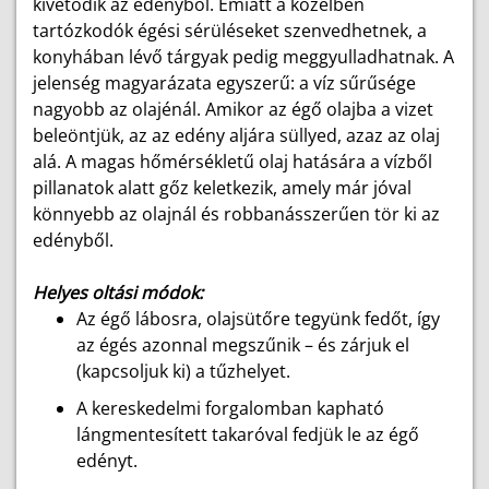
kivetődik az edényből. Emiatt a közelben
tartózkodók égési sérüléseket szenvedhetnek, a
konyhában lévő tárgyak pedig meggyulladhatnak. A
jelenség magyarázata egyszerű: a víz sűrűsége
nagyobb az olajénál. Amikor az égő olajba a vizet
beleöntjük, az az edény aljára süllyed, azaz az olaj
alá. A magas hőmérsékletű olaj hatására a vízből
pillanatok alatt gőz keletkezik, amely már jóval
könnyebb az olajnál és robbanásszerűen tör ki az
edényből.
Helyes oltási módok:
Az égő lábosra, olajsütőre tegyünk fedőt, így
az égés azonnal megszűnik – és zárjuk el
(kapcsoljuk ki) a tűzhelyet.
A kereskedelmi forgalomban kapható
lángmentesített takaróval fedjük le az égő
edényt.