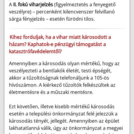
A
II. fokú viharjelzés
(figyelmeztetés a fenyegető
veszélyre) – percenként kilencvenszer felvillanó
sárga fényjelzés – esetén fürödni tilos.
Kihez forduljak, ha a vihar miatt károsodott a
házam? Kaphatok-e pénzügyi támogatást a
katasztrófavédelemtől?
Amennyiben a károsodás olyan mértékű, hogy az
veszélyezteti a bentlakók életét, testi épségét,
akkor a tűzoltóságnak telefonáljunk a 105-ös
hívószámon. A kiérkező tűzoltók felkészültek az
életmentésre és a műszaki mentésre.
Ezt követően, illetve kisebb mértékű károsodás
esetén a települési önkormányzat felé jelezzük a
károsodás tényét, jellegét. Amennyiben az épület
lakhatatlanná válik, úgy az önkormányzat a megyei