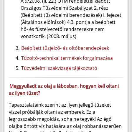
A 9/2008. (II. 22.) ÖTM rendelettel kiadott
Országos Tűzvédelmi Szabályzat 2. rész
(Beépített tűzvédelmi berendezések) I. fejezet
(Általános előírások) 4.3. pontja a beépített
hő- és füstelvezető rendszerekre nem
vonatkozik. (2008. május)
Beépített tűzjelző- és oltóberendezések
Tűzoltó-technikai termékek forgalmazása
Tűzvédelmi szakvizsga tájékoztató
Meggyulladt az olaj a lábosban, hogyan kell oltani
az ilyen tüzet?
Tapasztalataink szerint az ilyen jellegű tüzeket
vízzel próbálják oltani az emberek. Ez a
legrosszabb megoldás, soha ne tegyék! Az égő
olajba öntött víz hatására az olaj robbanásszerűen