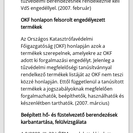
tűzvédelmi berendezésnek rendelkeznie kell
VdS engedéllyel. (2007. február)
OKF honlapon felsorolt engedélyezett
termékek
Az Országos Katasztrófavédelmi
Főigazgatóság (OKF) honlapján azok a
termékek szerepelnek, amelyekre az OKF
adott ki forgalmazási engedélyt. Jelenleg a
tűzvédelmi megfelelőségi tanúsítvánnyal
rendelkező termékek listáját az OKF nem teszi
közzé honlapján. Ettől függetlenül a tanúsított
termékek a jogszabályoknak megfelelően
forgalmazhatók, beépíthetők, használhatók és
készenlétben tarthatók. (2007. március)
Beépített hő- és füstelvezető berendezések
karbantartása, felülvizsgálata