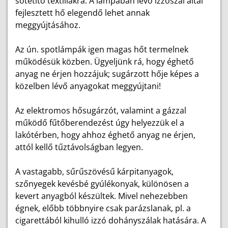
sötétítő textíliákra. A lámpában lévő izzószál által
fejlesztett hő elegendő lehet annak
meggyújtásához.
Az ún. spotlámpák igen magas hőt termelnek
működésük közben. Ügyeljünk rá, hogy éghető
anyag ne érjen hozzájuk; sugárzott hője képes a
közelben lévő anyagokat meggyújtani!
Az elektromos hősugárzót, valamint a gázzal
működő fűtőberendezést úgy helyezzük el a
lakótérben, hogy ahhoz éghető anyag ne érjen,
attól kellő tűztávolságban legyen.
A vastagabb, sűrűszövésű kárpitanyagok,
szőnyegek kevésbé gyúlékonyak, különösen a
kevert anyagból készültek. Mivel nehezebben
égnek, előbb többnyire csak parázslanak, pl. a
cigarettából kihulló izzó dohányszálak hatására. A