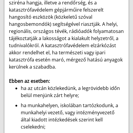
sziréna hangja, illetve a rendőrség, és a
katasztrófavédelem gépjárműire felszerelt
hangosító eszközök (közkeletű szóval
hangosbemondók) segítségével riasztják. A helyi,
regionális, országos tévék, rádióadók folyamatosan
tájékoztatják a lakosságot a kialakult helyzetről, a
tudnivalókról. A katasztrófavédelem elzárkózást
akkor rendelhet el, ha természeti vagy ipari
katasztrófa esetén maró, mérgező hatású anyagok
kerülnek a szabadba.
Ebben az esetben:
ha az utcán közlekedünk, a legrövidebb időn
belül menjünk zárt helyre;
ha munkahelyen, iskolában tartózkodunk, a
munkahelyi vezető, vagy intézményvezető
által kiadott intézkedések szerint kell
cselekedni;