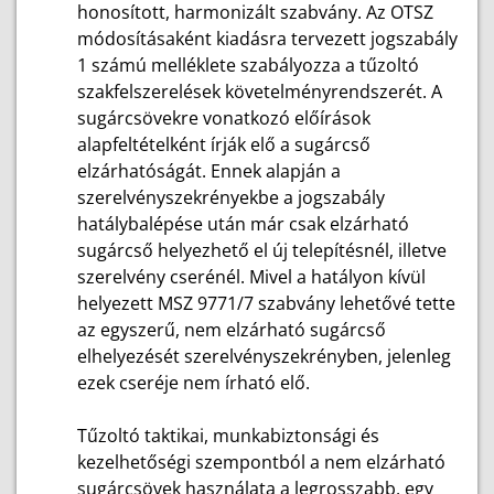
honosított, harmonizált szabvány. Az OTSZ
módosításaként kiadásra tervezett jogszabály
1 számú melléklete szabályozza a tűzoltó
szakfelszerelések követelményrendszerét. A
sugárcsövekre vonatkozó előírások
alapfeltételként írják elő a sugárcső
elzárhatóságát. Ennek alapján a
szerelvényszekrényekbe a jogszabály
hatálybalépése után már csak elzárható
sugárcső helyezhető el új telepítésnél, illetve
szerelvény cserénél. Mivel a hatályon kívül
helyezett MSZ 9771/7 szabvány lehetővé tette
az egyszerű, nem elzárható sugárcső
elhelyezését szerelvényszekrényben, jelenleg
ezek cseréje nem írható elő.
Tűzoltó taktikai, munkabiztonsági és
kezelhetőségi szempontból a nem elzárható
sugárcsövek használata a legrosszabb, egy