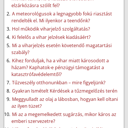
elzárkózásra szólít fel?
A meteorológusok a legnagyobb fokú riasztást
rendelték el. Mi ilyenkor a teendőnk?
Hol működik viharjelző szolgáltatás?
Ki felelős a vihar jelzések kiadásáért?
Mi a viharjelzés esetén követendő magatartási
szabály?
Kihez forduljak, ha a vihar miatt károsodott a
házam? Kaphatok-e pénzügyi támogatást a
katasztrófavédelemtől?
Tűzveszély otthonunkban – mire figyeljünk?
Gyakran Ismételt Kérdések a tűzmegelőzés terén
Meggyulladt az olaj a lábosban, hogyan kell oltani
az ilyen tüzet?
Mi az a megemelkedett sugárzás, mikor káros az
emberi szervezetre?