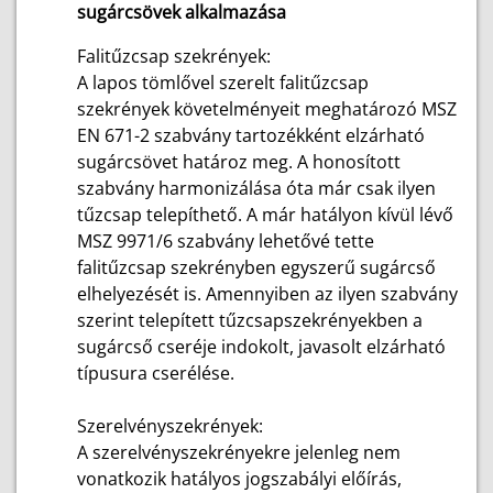
sugárcsövek alkalmazása
Falitűzcsap szekrények:
A lapos tömlővel szerelt falitűzcsap
szekrények követelményeit meghatározó MSZ
EN 671-2 szabvány tartozékként elzárható
sugárcsövet határoz meg. A honosított
szabvány harmonizálása óta már csak ilyen
tűzcsap telepíthető. A már hatályon kívül lévő
MSZ 9971/6 szabvány lehetővé tette
falitűzcsap szekrényben egyszerű sugárcső
elhelyezését is. Amennyiben az ilyen szabvány
szerint telepített tűzcsapszekrényekben a
sugárcső cseréje indokolt, javasolt elzárható
típusura cserélése.
Szerelvényszekrények:
A szerelvényszekrényekre jelenleg nem
vonatkozik hatályos jogszabályi előírás,