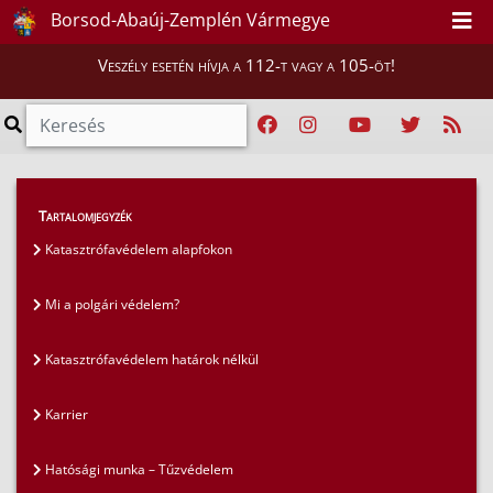
Borsod-Abaúj-Zemplén Vármegye
Veszély esetén hívja a 112-t vagy a 105-öt!
GYIK
>
Gyakran ismételt kérdések
>
Tartalomjegyzék
Katasztrófavédelem alapfokon
Katasztrófavédelem alapfokon
Mi a polgári védelem?
Katasztrófavédelem határok nélkül
Karrier
Hatósági munka – Tűzvédelem