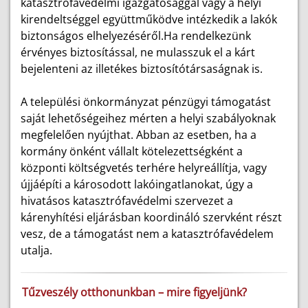
katasztrófavédelmi igazgatósággal vagy a helyi
kirendeltséggel együttműködve intézkedik a lakók
biztonságos elhelyezéséről.Ha rendelkezünk
érvényes biztosítással, ne mulasszuk el a kárt
bejelenteni az illetékes biztosítótársaságnak is.
A települési önkormányzat pénzügyi támogatást
saját lehetőségeihez mérten a helyi szabályoknak
megfelelően nyújthat. Abban az esetben, ha a
kormány önként vállalt kötelezettségként a
központi költségvetés terhére helyreállítja, vagy
újjáépíti a károsodott lakóingatlanokat, úgy a
hivatásos katasztrófavédelmi szervezet a
kárenyhítési eljárásban koordináló szervként részt
vesz, de a támogatást nem a katasztrófavédelem
utalja.
Tűzveszély otthonunkban – mire figyeljünk?