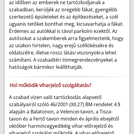
az időben az emberek ne tartózkodjanak a
szabadban, kerüljék az öregebb fákat, gyengébb
szerkezetű épületeket és az építkezéseket, a szél
ugyanis tetőket bonthat meg, kicsavarhatja a fákat.
Érdemes az autókkal is távol parkolni ezektől. Az
autósokat a szakemberek arra figyelmeztetik, hogy
az utakon hirtelen, nagy erejű széllökésekre és
oldalszélre, illetve rossz látási viszonyokra lehet
számítani. A szabadtéri tömegrendezvényeket a
hatóságok bármikor leállíthatják.
Hol működik viharjelző szolgáltatás?
A szabad vízen való tartózkodás alapvető
szabályairól szóló 46/2001 (XII.27) BM rendelet 4.§
alapján a Balatonon, a Velencei-tavon, a Tisza-
tavon és a Fertő tavon minden év április elsejétől
október harmincegyedikéig vihar-előrejelző és
viharjelző szolgálat működik. A vihar-előrejelző