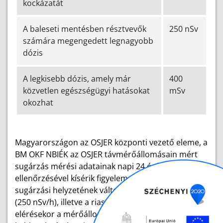
kockázatát
A baleseti mentésben résztvevők
250 nSv
számára megengedett legnagyobb
dózis
A legkisebb dózis, amely már
400
közvetlen egészségügyi hatásokat
mSv
okozhat
Magyarországon az OSJER központi vezető eleme, a
BM OKF NBIÉK az OSJER távmérőállomásain mért
sugárzás mérési adatainak napi 24 órás folyamatos
ellenőrzésével kísérik figyelemmel az ország
sugárzási helyzetének változását. A figyelmeztetési
(250 nSv/h), illetve a riasztási (500 nSv/h) szintek
elérésekor a mérőállomások automatikusan jelzést