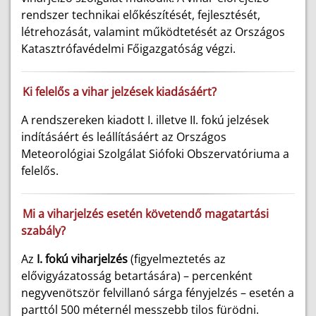
rendszer technikai előkészítését, fejlesztését,
létrehozását, valamint működtetését az Országos
Katasztrófavédelmi Főigazgatóság végzi.
Ki felelős a vihar jelzések kiadásáért?
A rendszereken kiadott I. illetve II. fokú jelzések
indításáért és leállításáért az Országos
Meteorológiai Szolgálat Siófoki Obszervatóriuma a
felelős.
Mi a viharjelzés esetén követendő magatartási
szabály?
Az
I. fokú viharjelzés
(figyelmeztetés az
elővigyázatosság betartására) – percenként
negyvenötször felvillanó sárga fényjelzés – esetén a
parttól 500 méternél messzebb tilos fürödni.