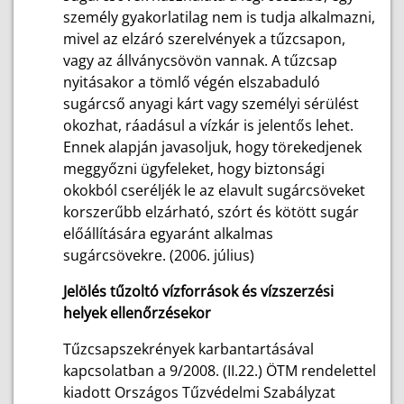
személy gyakorlatilag nem is tudja alkalmazni,
mivel az elzáró szerelvények a tűzcsapon,
vagy az állványcsövön vannak. A tűzcsap
nyitásakor a tömlő végén elszabaduló
sugárcső anyagi kárt vagy személyi sérülést
okozhat, ráadásul a vízkár is jelentős lehet.
Ennek alapján javasoljuk, hogy törekedjenek
meggyőzni ügyfeleket, hogy biztonsági
okokból cseréljék le az elavult sugárcsöveket
korszerűbb elzárható, szórt és kötött sugár
előállítására egyaránt alkalmas
sugárcsövekre. (2006. július)
Jelölés tűzoltó vízforrások és vízszerzési
helyek ellenőrzésekor
Tűzcsapszekrények karbantartásával
kapcsolatban a 9/2008. (II.22.) ÖTM rendelettel
kiadott Országos Tűzvédelmi Szabályzat