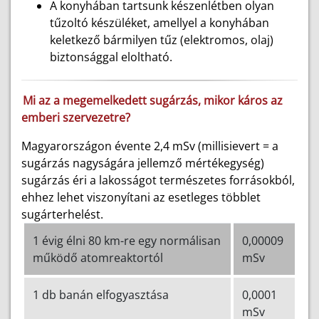
A konyhában tartsunk készenlétben olyan
tűzoltó készüléket, amellyel a konyhában
keletkező bármilyen tűz (elektromos, olaj)
biztonsággal eloltható.
Mi az a megemelkedett sugárzás, mikor káros az
emberi szervezetre?
Magyarországon évente 2,4 mSv (millisievert = a
sugárzás nagyságára jellemző mértékegység)
sugárzás éri a lakosságot természetes forrásokból,
ehhez lehet viszonyítani az esetleges többlet
sugárterhelést.
1 évig élni 80 km-re egy normálisan
0,00009
működő atomreaktortól
mSv
1 db banán elfogyasztása
0,0001
mSv