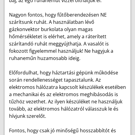
baj, az égő ruhaneműt vízzel olthatjuk el.
Nagyon fontos, hogy fűtőberendezésen NE
szárítsunk ruhát. A használatban lévő
gázkonvektor burkolata olyan magas
hőmérsékletet is elérhet, amely a ráterített
szárítandó ruhát meggyújthatja. A vasalót is
fokozott figyelemmel használjuk! Ne hagyjuk a
ruhaneműn huzamosabb ideig.
Előfordulhat, hogy háztartási gépünk működése
során rendellenességet tapasztalunk. Az
elektromos hálózatra kapcsolt készülékek esetében
a mechanikai és az elektromos meghibásodás is
tűzhöz vezethet. Az ilyen készüléket ne használjuk
tovább, az elektromos hálózatról válasszuk le és
hívjunk szerelőt.
Fontos, hogy csak jó minőségű hosszabbítót és