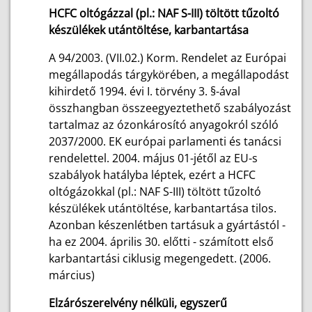
HCFC oltógázzal (pl.: NAF S-III) töltött tűzoltó
készülékek utántöltése, karbantartása
A 94/2003. (VII.02.) Korm. Rendelet az Európai
megállapodás tárgykörében, a megállapodást
kihirdető 1994. évi I. törvény 3. §-ával
összhangban összeegyeztethető szabályozást
tartalmaz az ózonkárosító anyagokról szóló
2037/2000. EK európai parlamenti és tanácsi
rendelettel. 2004. május 01-jétől az EU-s
szabályok hatályba léptek, ezért a HCFC
oltógázokkal (pl.: NAF S-III) töltött tűzoltó
készülékek utántöltése, karbantartása tilos.
Azonban készenlétben tartásuk a gyártástól -
ha ez 2004. április 30. előtti - számított első
karbantartási ciklusig megengedett. (2006.
március)
Elzárószerelvény nélküli, egyszerű