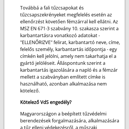
Továbbá a fali tűzcsapokat és
tűzcsapszekrényeket megfelelés esetén az
ellenőrzést követően fémzárral kell ellátni. Az
MSZ EN 671-3 szabvány 10. szakasza szerint a
karbantartásra vonatkozó adatokat -
"ELLENŐRIZVE" felirat, karbantartó neve, címe,
felelős személy, karbantartás időpontja - egy
címkén kell jelölni, amely nem takarhatja el a
gyártó jelöléseit. Álláspontunk szerint a
karbantartás igazolására a napló és a fémzár
mellett a szabványban említett címke is
használható, azonban alkalmazása nem
kötelező.
Kötelező VdS engedély?
Magyarországon a beépített tűzvédelmi
berendezések forgalmazására, alkalmazására
a tűz elleni védekezésről, a műszaki