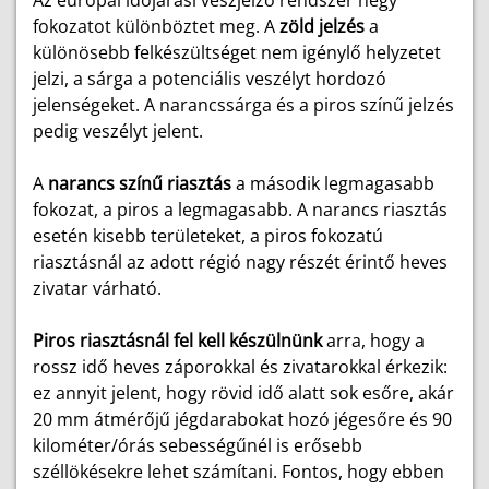
Az európai időjárási vészjelző rendszer négy
fokozatot különböztet meg. A
zöld jelzés
a
különösebb felkészültséget nem igénylő helyzetet
jelzi, a sárga a potenciális veszélyt hordozó
jelenségeket. A narancssárga és a piros színű jelzés
pedig veszélyt jelent.
A
narancs színű riasztás
a második legmagasabb
fokozat, a piros a legmagasabb. A narancs riasztás
esetén kisebb területeket, a piros fokozatú
riasztásnál az adott régió nagy részét érintő heves
zivatar várható.
Piros riasztásnál
fel kell készülnünk
arra, hogy a
rossz idő heves záporokkal és zivatarokkal érkezik:
ez annyit jelent, hogy rövid idő alatt sok esőre, akár
20 mm átmérőjű jégdarabokat hozó jégesőre és 90
kilométer/órás sebességűnél is erősebb
széllökésekre lehet számítani. Fontos, hogy ebben