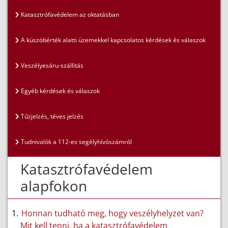
Katasztrófavédelem az oktatásban
A küszöbérték alatti üzemekkel kapcsolatos kérdések és válaszok
Veszélyesáru-szállítás
Egyéb kérdések és válaszok
Tűzjelzés, téves jelzés
Tudnivalók a 112-es segélyhívószámról
Katasztrófavédelem
alapfokon
Honnan tudható meg, hogy veszélyhelyzet van?
Mit kell tenni, ha a katasztrófavédelem