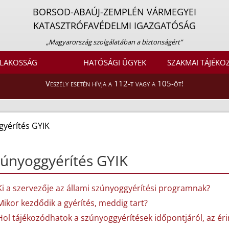
BORSOD-ABAÚJ-ZEMPLÉN VÁRMEGYEI
KATASZTRÓFAVÉDELMI IGAZGATÓSÁG
„Magyarország szolgálatában a biztonságért”
LAKOSSÁG
HATÓSÁGI ÜGYEK
SZAKMAI TÁJÉKO
Veszély esetén hívja a 112-t vagy a 105-öt!
yérítés GYIK
únyoggyérítés GYIK
Ki a szervezője az állami szúnyoggyérítési programnak?
Mikor kezdődik a gyérítés, meddig tart?
Hol tájékozódhatok a szúnyoggyérítések időpontjáról, az érin