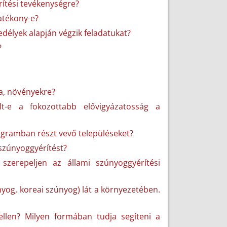
rítési tevékenységre?
hatékony-e?
délyek alapján végzik feladatukat?
?
ra, növényekre?
lt-e a fokozottabb elővigyázatosság a
rogramban részt vevő településeket?
szúnyoggyérítést?
zerepeljen az állami szúnyoggyérítési
nyog, koreai szúnyog) lát a környezetében.
llen? Milyen formában tudja segíteni a