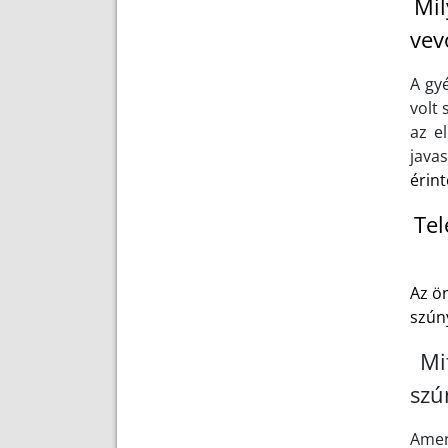
Mil
vev
A gy
volt 
az e
java
érint
Tel
Az ö
szún
Mi
szú
Amen