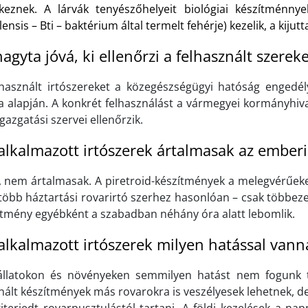
keznek. A lárvák tenyészőhelyeit biológiai készítménnyel
lensis – Bti – baktérium által termelt fehérje) kezelik, a kijutta
hagyta jóvá, ki ellenőrzi a felhasznált szerek
lhasznált irtószereket a közegészségügyi hatóság engedé
ja alapján. A konkrét felhasználást a vármegyei kormányhiv
gazgatási szervei ellenőrzik.
alkalmazott irtószerek ártalmasak az emberi
 nem ártalmasak. A piretroid-készítmények a melegvérűeket,
gtöbb háztartási rovarirtó szerhez hasonlóan – csak többe
ítmény egyébként a szabadban néhány óra alatt lebomlik.
alkalmazott irtószerek milyen hatással vann
állatokon és növényeken semmilyen hatást nem fogunk t
nált készítmények más rovarokra is veszélyesek lehetnek, 