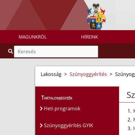
MAGUNKRÓL
HÍREINK
Lakosság
>
Szúnyoggyérítés
>
Szúnyogg
Sz
Tartalomjegyzék
Heti programok
Szúnyoggyérítés GYIK