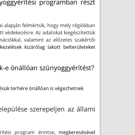
yoggyérítési programban részt
i alapján felmértük, hogy mely régiókban
tt védekezésre. Az adatokat kiegészítettük
mációkkal, valamint az előzetes szakértői
kezelések kizárólag lakott belterületeket
-e önállóan szúnyoggyérítést?
ésük terhére önállóan is végezhetnek
lepülése szerepeljen az állami
rítési program érintse,
megkeresésével