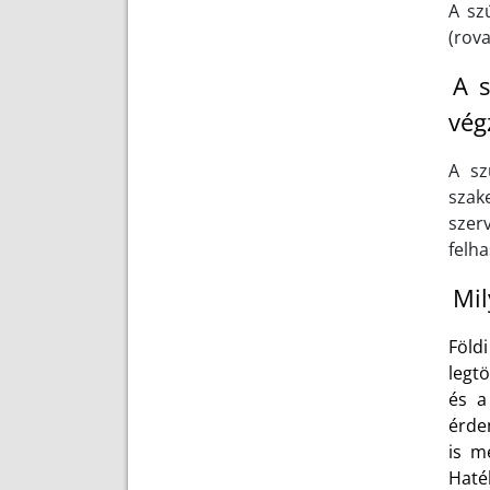
A sz
(rova
A s
vég
A sz
szak
szer
felha
Mil
Föld
legt
és a
érde
is m
Haté