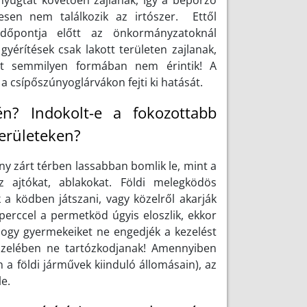
apnyugtát követően zajlanak, így a beporzó
esen nem találkozik az irtószer. Ettől
 időpontja előtt az önkormányzatoknál
yérítések csak lakott területen zajlanak,
ket semmilyen formában nem érintik! A
 a csípőszúnyoglárvákon fejti ki hatását.
én? Indokolt-e a fokozottabb
területeken?
ny zárt térben lassabban bomlik le, mint a
 ajtókat, ablakokat. Földi melegködös
a ködben játszani, vagy közelről akarják
perccel a permetköd úgyis eloszlik, ekkor
 hogy gyermekeiket ne engedjék a kezelést
közelében ne tartózkodjanak! Amennyiben
n a földi járművek kiinduló állomásain), az
e.