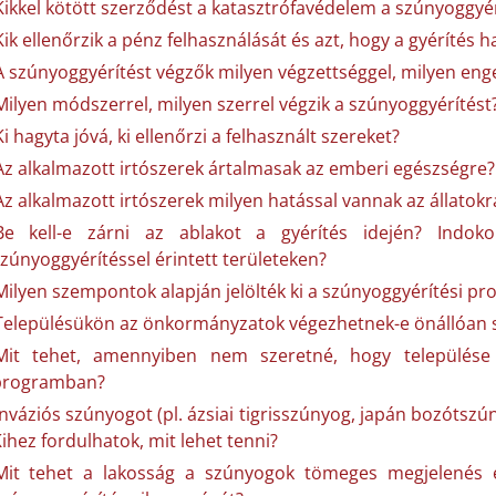
Kikkel kötött szerződést a katasztrófavédelem a szúnyoggyé
Kik ellenőrzik a pénz felhasználását és azt, hogy a gyérítés 
A szúnyoggyérítést végzők milyen végzettséggel, milyen enge
Milyen módszerrel, milyen szerrel végzik a szúnyoggyérítést
Ki hagyta jóvá, ki ellenőrzi a felhasznált szereket?
Az alkalmazott irtószerek ártalmasak az emberi egészségre?
Az alkalmazott irtószerek milyen hatással vannak az állatok
Be kell-e zárni az ablakot a gyérítés idején? Indoko
zúnyoggyérítéssel érintett területeken?
Milyen szempontok alapján jelölték ki a szúnyoggyérítési p
Településükön az önkormányzatok végezhetnek-e önállóan 
Mit tehet, amennyiben nem szeretné, hogy települése s
programban?
Inváziós szúnyogot (pl. ázsiai tigrisszúnyog, japán bozótszú
ihez fordulhatok, mit lehet tenni?
Mit tehet a lakosság a szúnyogok tömeges megjelenés e