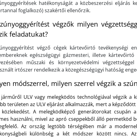
únyoggyérítések hatékonyságát a közbeszerzési eljárás k
rtannal foglalkozó) szakértői ellenőrzik.
zúnyoggyérítést végzők milyen végzettségg
zik feladatukat?
únyoggyérítést végző cégek kártevőirtó tevékenységi e
embereknek egészségügyi gázmesteri, illetve kártevőirt
vezésében műszaki és környezetvédelmi végzettséggel
sznált irtószer rendelkezik a közegészségügyi hatóság enge
yen módszerrel, milyen szerrel végzik a szú
i járműről ULV vagy melegködös technológiával végzik a ki
öbb területen az ULV eljárást alkalmazzák, mert a képződött
 közlekedést. A melegködképző generátorokat csupán a 
mes használni, mivel az apró cseppekből álló permetköd 
egfelelő. Az ország legtöbb térségében már a moderneb
konyságbeli különbség a két módszer között nincs. Az 