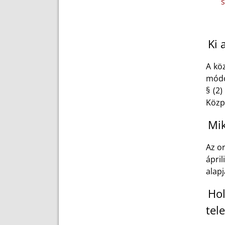
s
Ki 
A kö
módos
§ (2
Közpo
Mik
Az o
ápri
alap
Hol
tel