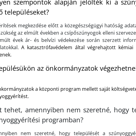
yen szempontok alapján jelölték ki a szún
ő településeket?
érítések megkezdése előtt a közegészségügyi hatóság adata
szükség az elmúlt években a csípőszúnyogok elleni szerveze
lmúlt évek ár- és belvízi védekezése során szerzett infor
slatokkal.
A katasztrófavédelem által végrehajtott kémiai 
enek.
epülésükön az önkormányzatok végezhetnek
nkormányzatok a központi program mellett saját költségvet
yoggyérítést.
t tehet, amennyiben nem szeretné, hogy te
nyoggyérítési programban?
nyiben nem szeretné, hogy települését a szúnyoggyé