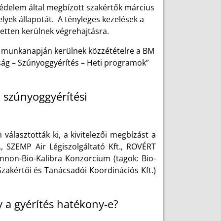
édelem által megbízott szakértők március
yek állapotát. A tényleges kezelések a
zetten kerülnek végrehajtásra.
 munkanapján kerülnek közzétételre a BM
ág – Szúnyoggyérítés – Heti programok”
a szúnyoggyérítési
 választották ki, a kivitelezői megbízást a
, SZEMP Air Légiszolgáltató Kft., ROVÉRT
annon-Bio-Kalibra Konzorcium (tagok: Bio-
zakértői és Tanácsadói Koordinációs Kft.)
y a gyérítés hatékony-e?