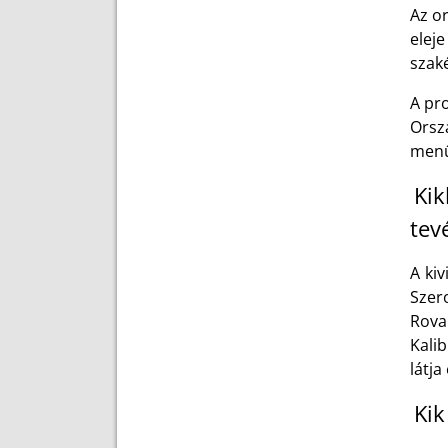
Az o
elej
szaké
A pr
Orsz
menü
Kik
tev
A kiv
Szer
Rovar
Kali
látja 
Kik