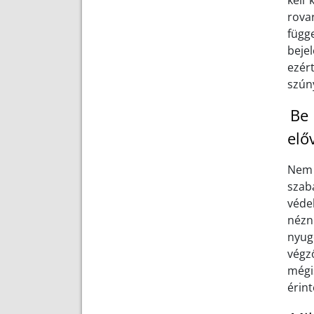
kell 
rova
függ
beje
ezér
szúny
Be 
elő
Nem j
szab
véde
nézn
nyug
végz
mégis
érint