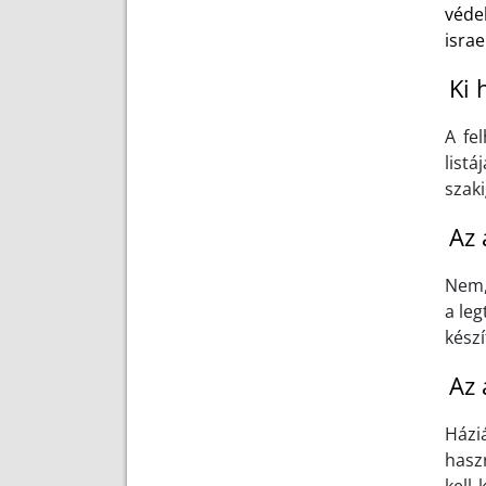
véde
israe
Ki 
A fe
listá
szaki
Az 
Nem,
a le
kész
Az 
Házi
hasz