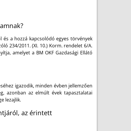
gramnak?
l és a hozzá kapcsolódó egyes törvények
óló 234/2011. (XI. 10.) Korm. rendelet 6/A.
yítja, amelyet a BM OKF Gazdasági Ellátó
éséhez igazodik, minden évben jellemzően
ég, azonban az elmúlt évek tapasztalatai
 lezajlik.
járól, az érintett