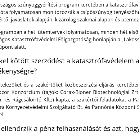
rszágos szúnyoggyérítési program keretében a katasztrófav
e óta folyamatosan monitorozzák a csípőszúnyog tenyészőhel
rtői javaslatok alapján, kizárólag szakmai alapon és üteme
ogramban a heti ütemtervek folyamatosan, minden hét első
ágos Katasztrófavédelmi Főigazgatóság honlapján a „Lakoss
pont alatt.
kel kötött szerződést a katasztrófavédelem 
ékenységre?
itelezőket és a szakértőket közbeszerzési eljárás keretében
ocor Konzorcium (tagok: Corax-Bioner Biotechnológiai Zrt.
- és Rágcsálóirtó Kft.
,
) kapta, a szakértői feladatokat a P
bra Környezetvédelmi Szolgáltató Bt. és Pannónia Központ S
el.
 ellenőrzik a pénz felhasználását és azt, hog