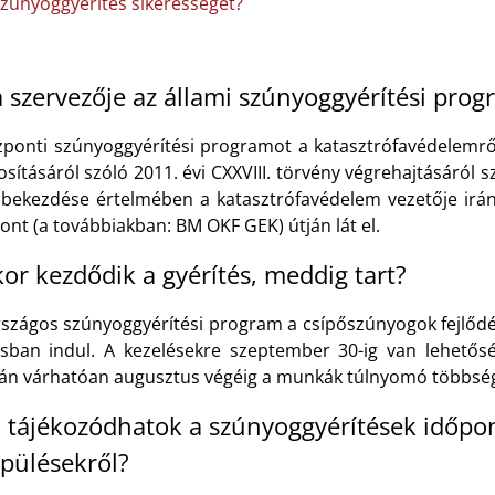
zúnyoggyérítés sikerességét?
a szervezője az állami szúnyoggyérítési pro
zponti szúnyoggyérítési programot a katasztrófavédelemrő
ításáról szóló 2011. évi CXXVIII. törvény végrehajtásáról sz
) bekezdése értelmében a katasztrófavédelem vezetője irán
nt (a továbbiakban: BM OKF GEK) útján lát el.
or kezdődik a gyérítés, meddig tart?
rszágos szúnyoggyérítési program a csípőszúnyogok fejlőd
lisban indul. A kezelésekre szeptember 30-ig van lehetős
ján várhatóan augusztus végéig a munkák túlnyomó többsége
 tájékozódhatok a szúnyoggyérítések időpont
epülésekről?