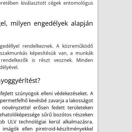
eretében kiválasztott cégek entomológus
el, milyen engedélyek alapján
ngedéllyel rendelkeznek. A közreműködő
ó szakmunkás képesítésük van, a munkák
 rendelkezők is részt vesznek. Minden
délyével.
nyoggyérítést?
fejlett szúnyogok elleni védekezéseket. A
 permetfelhő kevésbé zavarja a lakosságot
növényzettel erősen fedett területeken
behatolóképessége sűrű bozótos részeken
b ULV technológiai kerül alkalmazásra.
imágók ellen piretroid-készítményekkel