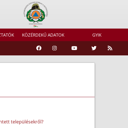
ZTATÓK
KÖZÉRDEKŰ ADATOK
GYIK
tett településekről?