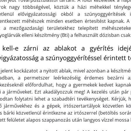
kiterjedt rovarpusztulástól tartani. A földi kezelések a n
rok nagy többségével, köztük a házi méhekkel tényleg
etlenül elővigyázatossági okból a szúnyoggyérítések
lentkezett méhészek minden esetben értesítést kapnak. A g
t a mezőgazdasági területekhez telepített méhészete
oglárvák elleni készítmény (Bti) a felhasznált dózisban csak
kell-e zárni az ablakot a gyérítés idej
vigyázatosság a szúnyoggyérítéssel érintett 
elent kockázatot a nyitott ablak, mivel azonban a készítmé
adban, a permetszer leérkezéséig érdemes bezárni az
kezéseknél előfordulhat, hogy a gyermekek kedvet kapnak 
i a járműveket. Ezt akadályozzuk meg! A kezelés után pár 
odtan folytatni lehet a szabadtéri tevékenységet. Kérjük,
ő járművekhez és a gépek, irtószertartályok közvetlen 
 bárki közvetlenül érintkezne az irtószerrel (betöltés sorá
ett felületet alapos szappanozás után langyos vízzel mossa l