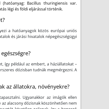
 (hatóanyag: Bacillus thuringiensis var.
tás légi és földi eljárással történik.
et?
lyezi a hatóanyagok közös európai uniós
atalok és járási hivatalok népegészségügyi
 egészségre?
 így például az embert, a háziállatokat –
zerszeres dózisban tudnák megmérgezni. A
ak az állatokra, növényekre?
apasztalni. Ugyanakkor az imágók ellen
de az alacsony dózisnak köszönhetően nem