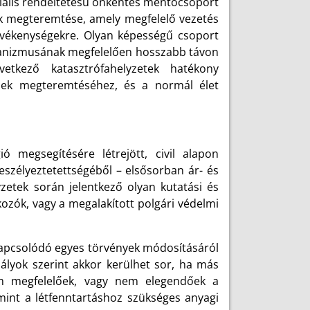
iális rendeltetésű önkéntes mentőcsoport
nek megteremtése, amely megfelelő vezetés
tevékenységekre. Olyan képességű csoport
chanizmusának megfelelően hosszabb távon
etkező katasztrófahelyzetek hatékony
inek megteremtéséhez, és a normál élet
 megsegítésére létrejött, civil alapon
szélyeztetettségéből – elsősorban ár- és
yzetek során jelentkező olyan kutatási és
ozók, vagy a megalakított polgári védelmi
kapcsolódó egyes törvények módosításáról
bályok szerint akkor kerülhet sor, ha más
nem megfelelőek, vagy nem elegendőek a
amint a létfenntartáshoz szükséges anyagi