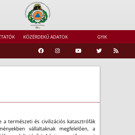
ZTATÓK
KÖZÉRDEKŰ ADATOK
GYIK
a természeti és civilizációs katasztrófák
ényekben vállaltaknak megfelelően, a