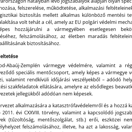
arországon hatályban lévő jogszabályok alapján olyan spec
ehozása, felszerelése, működtetése, alkalmazási feltételei
ogisztikai biztosítás mellett alkalmas különböző mentési 
lakítása volt tehát a cél, amely az EU polgári védelmi me
épes hozzájárulni a vármegyében esetlegesen beköv
léséhez, felszámolásához, az életben maradás feltétele
aállításának biztosításához.
eltetése
od-Abaúj-Zemplén vármegye védelmére, valamint a régió
veződő speciális mentőcsoport, amely képes a vármegye ve
ízi, valamint rendkívüli időjárási veszélyekből – adódó hel
ési szakfeladatok ellátására, amelyre az elsődleges beavatk
vezetek jellegükből adódóan nem képesek.
ervezet alkalmazására a katasztrófavédelemről és a hozzá 
ó 2011. évi CXXVIII. törvény, valamint a kapcsolódó jogsza
vek (tűzoltóság, mentőszolgálat, stb.) erői, eszközei 
élyhelyzet felszámolásához, illetve, ha azt a lakosság, val