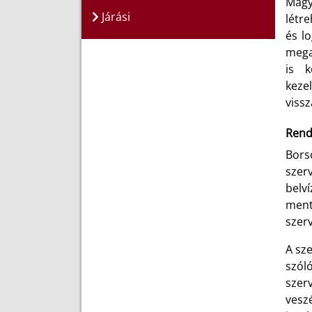
Magy
Járási
létr
és l
mega
is k
keze
vissz
Rend
Bors
szer
belv
ment
szer
A sz
szól
szer
vesz