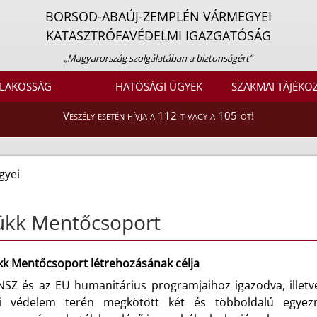
BORSOD-ABAÚJ-ZEMPLÉN VÁRMEGYEI
KATASZTRÓFAVÉDELMI IGAZGATÓSÁG
„Magyarország szolgálatában a biztonságért”
LAKOSSÁG
HATÓSÁGI ÜGYEK
SZAKMAI TÁJÉKO
Veszély esetén hívja a 112-t vagy a 105-öt!
gyei
ükk Mentőcsoport
kk Mentőcsoport létrehozásának célja
NSZ és az EU humanitárius programjaihoz igazodva, illetve 
ni védelem terén megkötött két és többoldalú egyezm