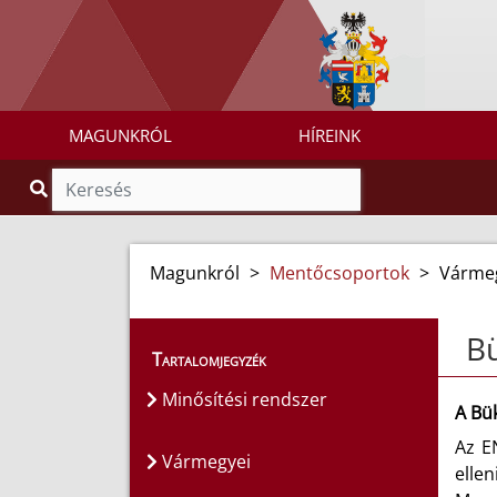
MAGUNKRÓL
HÍREINK
Magunkról
>
Mentőcsoportok
>
Várme
B
Tartalomjegyzék
Minősítési rendszer
A Bü
Az E
Vármegyei
elle