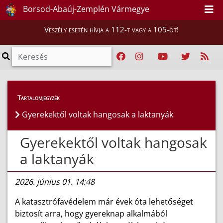
Borsod-Abaúj-Zemplén Vármegye
Veszély esetén hívja a 112-t vagy a 105-öt!
Híreink
>
Hírek
Tartalomjegyzék
Gyerekektől voltak hangosak a laktanyák
Gyerekektől voltak hangosak
a laktanyák
2026. június 01. 14:48
A katasztrófavédelem már évek óta lehetőséget
biztosít arra, hogy gyereknap alkalmából