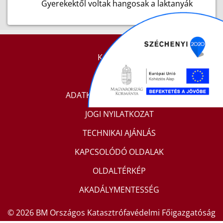
Gyerekektől voltak hangosak a laktanyák
KAPCSOLAT
IMPRESSZUM
ADATKEZELÉSI TÁJÉKOZTATÓ
JOGI NYILATKOZAT
TECHNIKAI AJÁNLÁS
KAPCSOLÓDÓ OLDALAK
OLDALTÉRKÉP
AKADÁLYMENTESSÉG
© 2026 BM Országos Katasztrófavédelmi Főigazgatóság