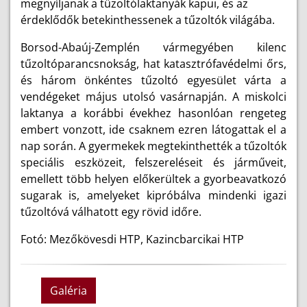
megnyíljanak a tűzoltólaktanyák kapui, és az
érdeklődők betekinthessenek a tűzoltók világába.
Borsod-Abaúj-Zemplén vármegyében kilenc
tűzoltóparancsnokság, hat katasztrófavédelmi őrs,
és három önkéntes tűzoltó egyesület várta a
vendégeket május utolsó vasárnapján. A miskolci
laktanya a korábbi évekhez hasonlóan rengeteg
embert vonzott, ide csaknem ezren látogattak el a
nap során. A gyermekek megtekinthették a tűzoltók
speciális eszközeit, felszereléseit és járműveit,
emellett több helyen előkerültek a gyorbeavatkozó
sugarak is, amelyeket kipróbálva mindenki igazi
tűzoltóvá válhatott egy rövid időre.
Fotó: Mezőkövesdi HTP, Kazincbarcikai HTP
Galéria