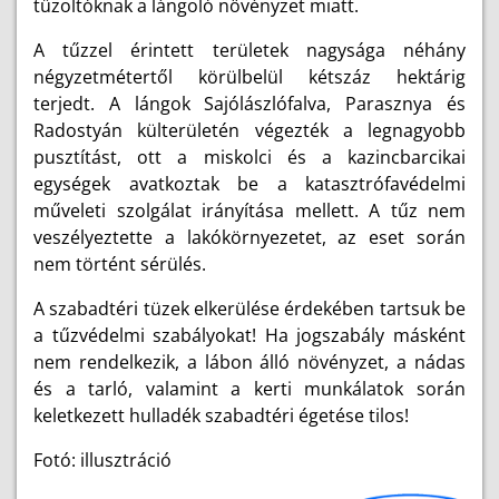
tűzoltóknak a lángoló növényzet miatt.
A tűzzel érintett területek nagysága néhány
négyzetmétertől körülbelül kétszáz hektárig
terjedt. A lángok Sajólászlófalva, Parasznya és
Radostyán külterületén végezték a legnagyobb
pusztítást, ott a miskolci és a kazincbarcikai
egységek avatkoztak be a katasztrófavédelmi
műveleti szolgálat irányítása mellett. A tűz nem
veszélyeztette a lakókörnyezetet, az eset során
nem történt sérülés.
A szabadtéri tüzek elkerülése érdekében tartsuk be
a tűzvédelmi szabályokat! Ha jogszabály másként
nem rendelkezik, a lábon álló növényzet, a nádas
és a tarló, valamint a kerti munkálatok során
keletkezett hulladék szabadtéri égetése tilos!
Fotó: illusztráció