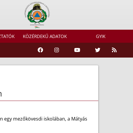
ZTATÓK
KÖZÉRDEKŰ ADATOK
GYIK
n
tán egy mezőkövesdi iskolában, a Mátyás