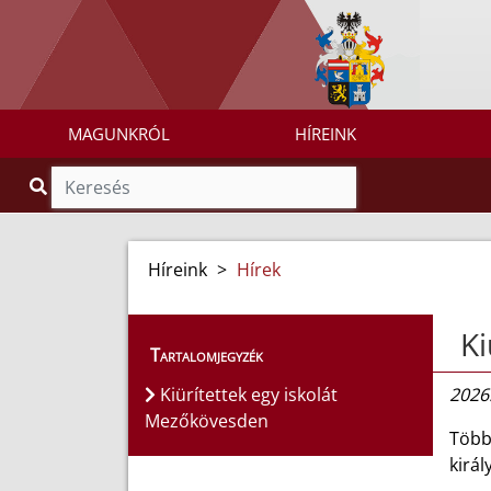
MAGUNKRÓL
HÍREINK
Híreink
>
Hírek
Ki
Tartalomjegyzék
Kiürítettek egy iskolát
2026.
Mezőkövesden
Többe
királ