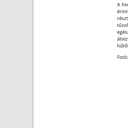
A hi
érin
rész
tűzo
egés
átvi
hűtő
Fotó: