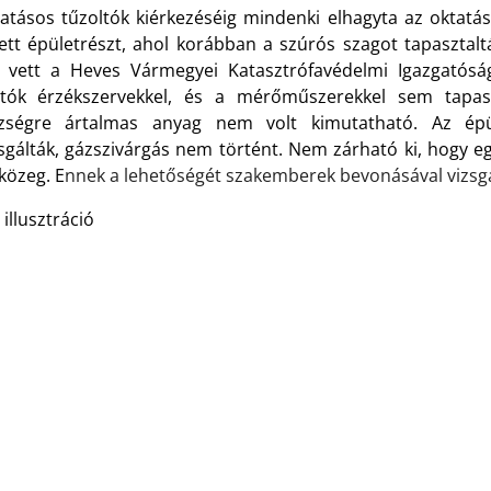
vatásos tűzoltók kiérkezéséig mindenki elhagyta az oktatás
tett épületrészt, ahol korábban a szúrós szagot tapasztaltá
t vett a Heves Vármegyei Katasztrófavédelmi Igazgatóság
ltók érzékszervekkel, és a mérőműszerekkel sem tapas
zségre ártalmas anyag nem volt kimutatható. Az épül
zsgálták, gázszivárgás nem történt. Nem zárható ki, hogy eg
közeg. E
nnek a lehetőségét szakemberek bevonásával vizsgá
 illusztráció