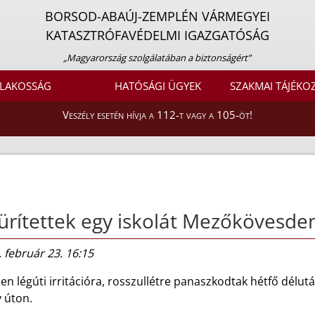
BORSOD-ABAÚJ-ZEMPLÉN VÁRMEGYEI
KATASZTRÓFAVÉDELMI IGAZGATÓSÁG
„Magyarország szolgálatában a biztonságért”
LAKOSSÁG
HATÓSÁGI ÜGYEK
SZAKMAI TÁJÉKO
Veszély esetén hívja a 112-t vagy a 105-öt!
ürítettek egy iskolát Mezőkövesde
 február 23. 16:15
n légúti irritációra, rosszullétre panaszkodtak hétfő délu
y úton.