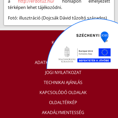
a
http://erdotuz.hu/
honlapon elhelyezett
térképen lehet tájékozódni.
Fotó: illusztráció (Dojcsák Dávid tűzoltó százados)
KAPCSOLAT
IMPRESSZUM
ADATKEZELÉSI TÁJÉKOZTATÓ
JOGI NYILATKOZAT
TECHNIKAI AJÁNLÁS
KAPCSOLÓDÓ OLDALAK
OLDALTÉRKÉP
AKADÁLYMENTESSÉG