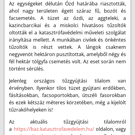
Az egységeket délután Ózd határába riasztották,
ahol nagy területen égett száraz fű, bozót és
facsemetés. A tüzet az ózdi, az aggteleki, a
kazincbarcikai és a miskolci hivatásos tűzoltók
oltották el a katasztrófavédelmi műveleti szolgálat
irányítása mellett. A munkában civilek és önkéntes
tűzoltók is részt vettek. A lángok csaknem
negyvenöt hektáron pusztítottak, amelyből négy és
fél hektár tölgyfa csemetés volt. Az eset során nem
történt sérülés.
Jelenleg országos tűzgyújtási tilalom van
érvényben. Ilyenkor tilos tüzet gyújtani erdőkben,
fásításokban, facsoportokban, útszéli fasorokban
és ezek kétszáz méteres körzetében, még a kijelölt
tűzrakóhelyeken is!
Az aktuális tűzgyújtási tilalomról
a
https://baz.katasztrofavedelem.hu/
oldalon, vagy