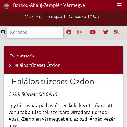
Borsod-Abaúj-Zemplén Vármegye
Veszély esetén hívja a 112-t vagy a 105-öt!
Híreink
>
Hírek
Tartalomjegyzék
Halálos tűzeset Ózdon
Halálos tűzeset Ózdon
2023. február 08. 09:15
Egy társasház padlástérben keletkezett tűz miatt
vonultak a tűzoltók szerdára virradóra Borsod-
Abaúj-Zemplén vármegyében, az ózdi Árpád vezér
útra.