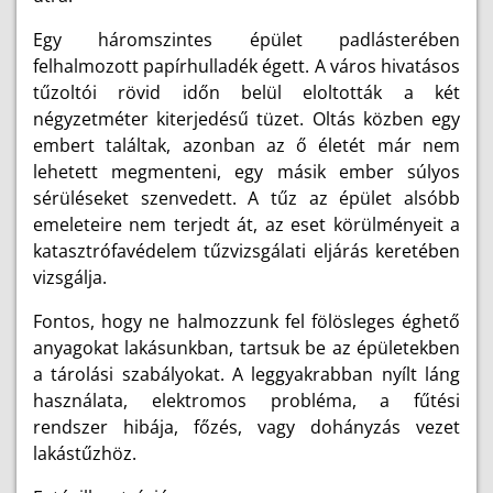
Egy háromszintes épület padlásterében
felhalmozott papírhulladék égett. A város hivatásos
tűzoltói rövid időn belül eloltották a két
négyzetméter kiterjedésű tüzet. Oltás közben egy
embert találtak, azonban az ő életét már nem
lehetett megmenteni, egy másik ember súlyos
sérüléseket szenvedett. A tűz az épület alsóbb
emeleteire nem terjedt át, az eset körülményeit a
katasztrófavédelem tűzvizsgálati eljárás keretében
vizsgálja.
Fontos, hogy ne halmozzunk fel fölösleges éghető
anyagokat lakásunkban, tartsuk be az épületekben
a tárolási szabályokat. A leggyakrabban nyílt láng
használata, elektromos probléma, a fűtési
rendszer hibája, főzés, vagy dohányzás vezet
lakástűzhöz.