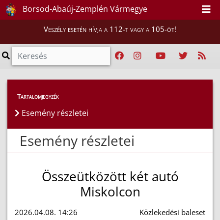
Borsod-Abaúj-Zemplén Vármegye
Veszély esetén hívja a 112-t vagy a 105-öt!
Esemény részletei
Tartalomjegyzék
Esemény részletei
Esemény részletei
Összeütközött két autó
Miskolcon
2026.04.08. 14:26
Közlekedési baleset