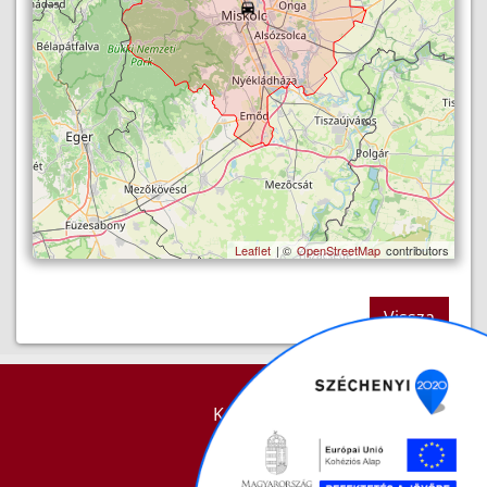
Leaflet
| ©
OpenStreetMap
contributors
Vissza
KAPCSOLAT
IMPRESSZUM